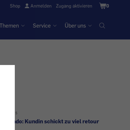
Shopping
Shop
Anmelden
Zugang aktivieren
0
Cart
Themen
Service
Über uns
28.8.2025
Zalando: Kundin schickt zu viel retour