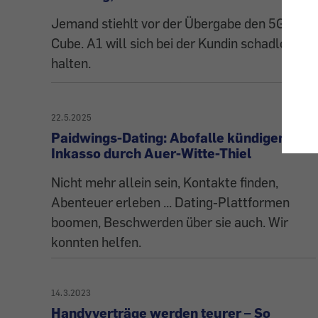
topic
Jemand stiehlt vor der Übergabe den 5G-
Cube. A1 will sich bei der Kundin schadlos
halten.
22.5.2025
Paidwings-Dating: Abofalle kündigen -
Inkasso durch Auer-Witte-Thiel
Nicht mehr allein sein, Kontakte finden,
Abenteuer erleben ... Dating-Plattformen
boomen, Beschwerden über sie auch. Wir
konnten helfen.
14.3.2023
Handyverträge werden teurer – So