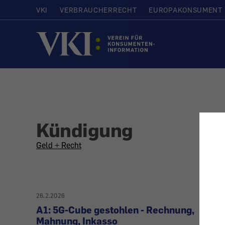
VKI
VERBRAUCHERRECHT
EUROPAKONSUMENT
Startseite
Kündigung
All
Geld + Recht
articles
on
26.2.2026
A1: 5G-Cube gestohlen - Rechnung,
the
Mahnung, Inkasso