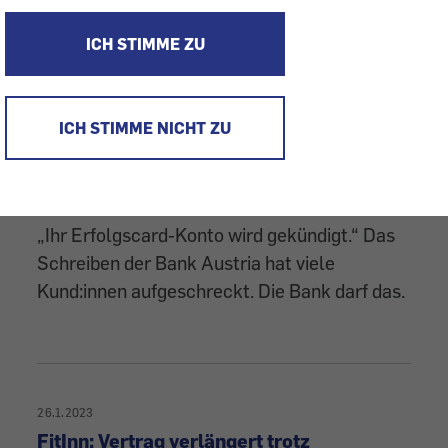
Vater zahlt über zwei Jahre doppelt. Wir
ICH STIMME ZU
konnten helfen.
ICH STIMME NICHT ZU
19.11.2024
Bank Austria: Erfolgskonto gekündigt
„Ihr Erfolgscard-Konto wird gekündigt.“ Das
Schreiben der Bank Austria hat viele
Kund:innen aufgeschreckt. Die Bank darf das.
26.1.2023
FitInn: Vertrag verlängert trotz