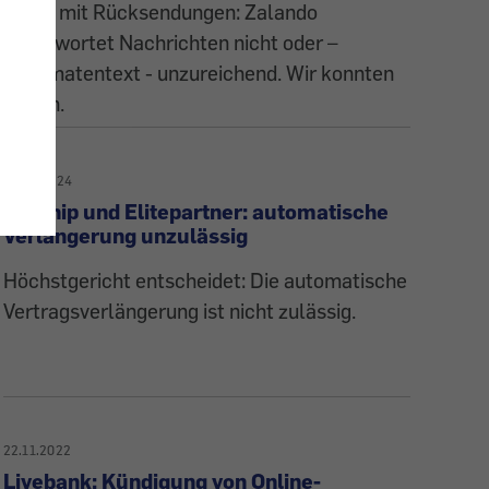
Ärger mit Rücksendungen: Zalando
beantwortet Nachrichten nicht oder –
Automatentext - unzureichend. Wir konnten
helfen.
24.10.2024
Parship und Elitepartner: automatische
Verlängerung unzulässig
Höchstgericht entscheidet: Die automatische
Vertragsverlängerung ist nicht zulässig.
22.11.2022
Livebank: Kündigung von Online-