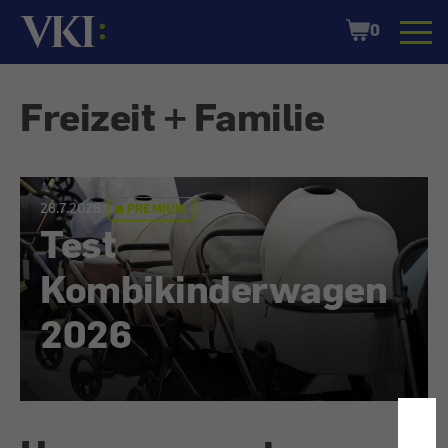
Startseite
Shopping
0
Cart
Freizeit + Familie
28.7.2026
PREMIUM
Test
Kombikinderwagen
2026