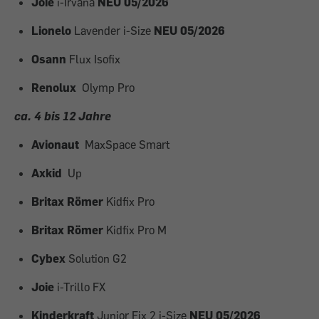
Joie
i-Irvana
NEU 05/2026
Lionelo
Lavender i-Size
NEU 05/2026
Osann
Flux Isofix
Renolux
Olymp Pro
ca. 4 bis 12 Jahre
Avionaut
MaxSpace Smart
Axkid
Up
Britax Römer
Kidfix Pro
Britax Römer
Kidfix Pro M
Cybex
Solution G2
Joie
i-Trillo FX
Kinderkraft
Junior Fix 2 i-Size
NEU 05/2026