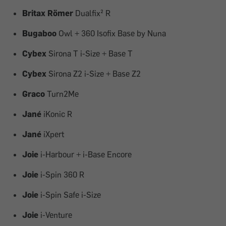
Britax Römer
Dualfix² R
Bugaboo
Owl + 360 Isofix Base by Nuna
Cybex
Sirona T i-Size + Base T
Cybex
Sirona Z2 i-Size + Base Z2
Graco
Turn2Me
Jané
iKonic R
Jané
iXpert
Joie
i-Harbour + i-Base Encore
Joie
i-Spin 360 R
Joie
i-Spin Safe i-Size
Joie
i-Venture