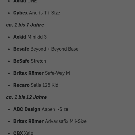
Axkid
ONE
Cybex
Anoris T i-Size
ca. 1 bis 7 Jahre
Axkid
Minikid 3
Besafe
Beyond + Beyond Base
BeSafe
Stretch
Britax Römer
Safe-Way M
Recaro
Salia 125 Kid
ca. 1 bis 12 Jahre
ABC Design
Aspen i-Size
Britax Römer
Advansafix M i-Size
CBX
Xelo