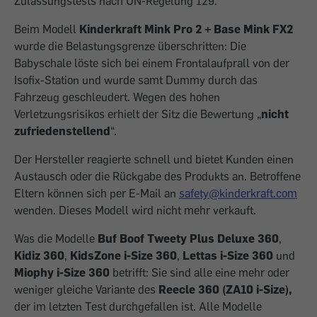
Zulassungstests nach UN-Regelung 129.
Beim Modell
Kinderkraft Mink Pro 2 + Base Mink FX2
wurde die Belastungsgrenze überschritten: Die
Babyschale löste sich bei einem Frontalaufprall von der
Isofix-Station und wurde samt Dummy durch das
Fahrzeug geschleudert. Wegen des hohen
Verletzungsrisikos erhielt der Sitz die Bewertung „
nicht
zufriedenstellend
“.
Der Hersteller reagierte schnell und bietet Kunden einen
Austausch oder die Rückgabe des Produkts an. Betroffene
Eltern können sich per E-Mail an
safety@kinderkraft.com
wenden. Dieses Modell wird nicht mehr verkauft.
Was die Modelle
Buf Boof Tweety Plus Deluxe 360
,
Kidiz 360
,
KidsZone i-Size 360
,
Lettas i-Size 360
und
Miophy i-Size 360
betrifft: Sie sind alle eine mehr oder
weniger gleiche Variante des
Reecle
360 (ZA10 i-Size),
der im letzten Test durchgefallen ist. Alle Modelle