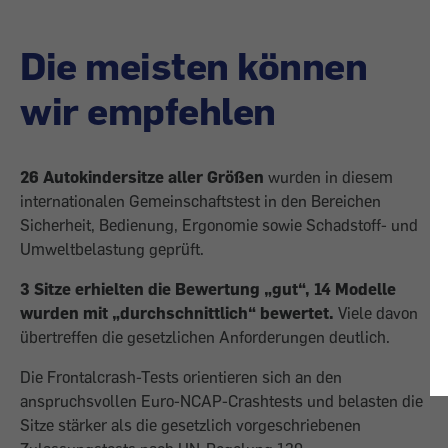
Die meisten können
wir empfehlen
26 Autokindersitze aller Größen
wurden in diesem
internationalen Gemeinschaftstest in den Bereichen
Sicherheit, Bedienung, Ergonomie sowie Schadstoff- und
Umweltbelastung geprüft.
3 Sitze erhielten die Bewertung „gut“,
14 Modelle
wurden mit „durchschnittlich“ bewertet.
Viele davon
übertreffen die gesetzlichen Anforderungen deutlich.
Die Frontalcrash-Tests orientieren sich an den
anspruchsvollen Euro-NCAP-Crashtests und belasten die
Sitze stärker als die gesetzlich vorgeschriebenen