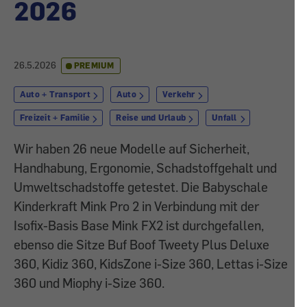
2026
26.5.2026
PREMIUM
Auto + Transport
Auto
Verkehr
Freizeit + Familie
Reise und Urlaub
Unfall
Wir haben 26 neue Modelle auf Sicherheit,
Handhabung, Ergonomie, Schadstoffgehalt und
Umweltschadstoffe getestet. Die Babyschale
Kinderkraft Mink Pro 2 in Verbindung mit der
Isofix-Basis Base Mink FX2 ist durchgefallen,
ebenso die Sitze Buf Boof Tweety Plus Deluxe
360, Kidiz 360, KidsZone i-Size 360, Lettas i-Size
360 und Miophy i-Size 360.