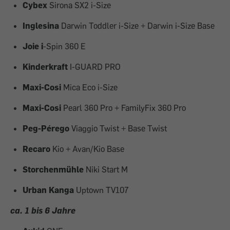
Cybex
Sirona SX2 i-Size
Inglesina
Darwin Toddler i-Size + Darwin i-Size Base
Joie i
-Spin 360 E
Kinderkraft
I-GUARD PRO
Maxi-Cosi
Mica Eco i-Size
Maxi-Cosi
Pearl 360 Pro + FamilyFix 360 Pro
Peg-Pérego
Viaggio Twist + Base Twist
Recaro
Kio + Avan/Kio Base
Storchenmühle
Niki Start M
Urban Kanga
Uptown TV107
ca. 1 bis 6 Jahre