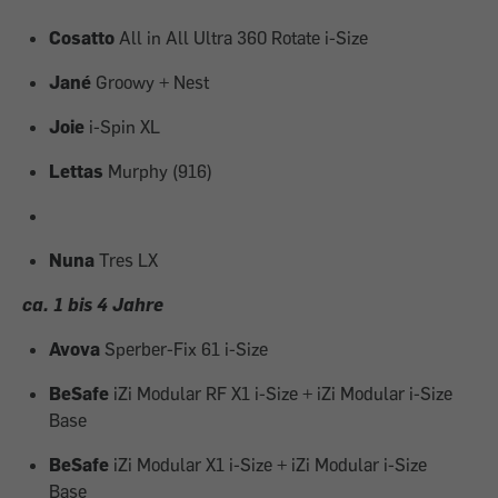
Cosatto
All in All Ultra 360 Rotate i-Size
Jané
Groowy + Nest
Joie
i-Spin XL
Lettas
Murphy (916)
Nuna
Tres LX
ca. 1 bis 4 Jahre
Avova
Sperber-Fix 61 i-Size
BeSafe
iZi Modular RF X1 i-Size + iZi Modular i-Size
Base
BeSafe
iZi Modular X1 i-Size + iZi Modular i-Size
Base