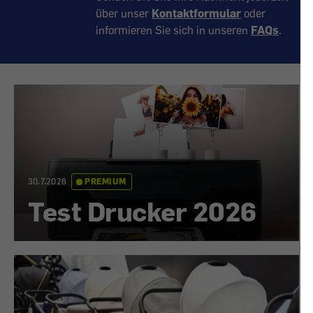
über unser
Kontaktformular
oder
informieren Sie sich in unseren
FAQs
.
30.7.2026
PREMIUM
Test Drucker 2026