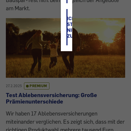
am Markt.
ICH
STIMME
NICHT
ZU
27.2.2025
PREMIUM
Test Ablebensversicherung: Große
Prämienunterschiede
Wir haben 17 Ablebensversicherungen
miteinander verglichen. Es zeigt sich, dass mit der
richtigen Produktwahl mehrere tausend Euro