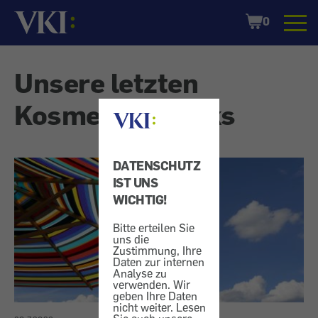
Startseite
Shopping
0
Cart
Kosmetik-
Unsere letzten
Check
Kosmetik-Checks
DATENSCHUTZ
IST UNS
WICHTIG!
Bitte erteilen Sie
uns die
Zustimmung, Ihre
Daten zur internen
Analyse zu
verwenden. Wir
geben Ihre Daten
nicht weiter. Lesen