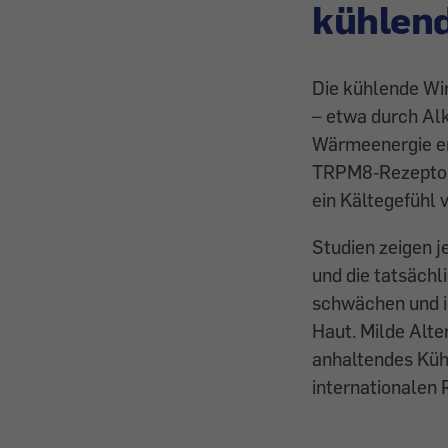
kühlend
Die kühlende Wi
– etwa durch Alk
Wärmeenergie ent
TRPM8
‑Rezepto
ein Kältegefühl 
Studien zeigen j
und die tatsächl
schwächen und ir
Haut. Milde Alte
anhaltendes Küh
internationalen 