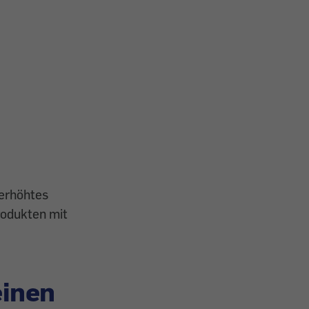
 erhöhtes
rodukten mit
einen