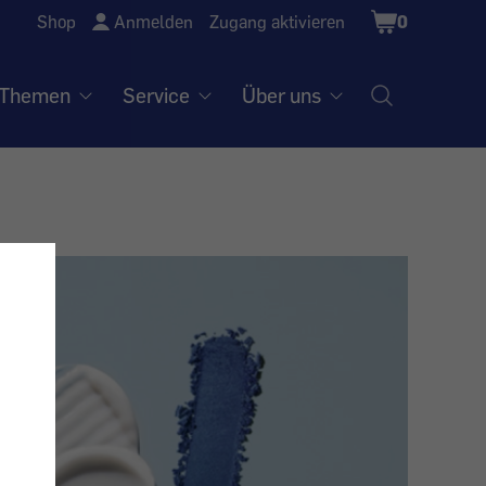
Shopping
Shop
Anmelden
Zugang aktivieren
0
Cart
Themen
Service
Über uns