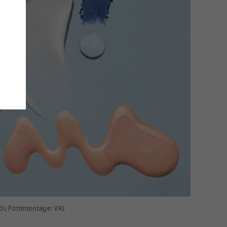
di; Fotomontage: VKI