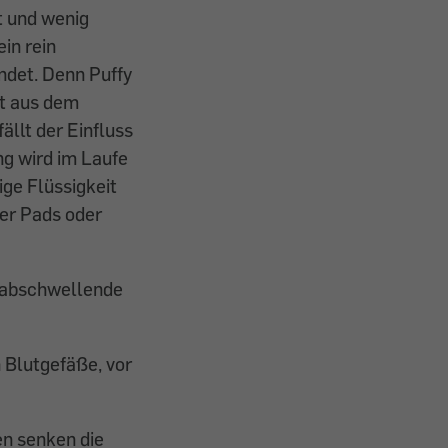
t und wenig
in rein
ndet. Denn Puffy
ht aus dem
llt der Einfluss
g wird im Laufe
ige Flüssigkeit
ter Pads oder
t abschwellende
n Blutgefäße, vor
n senken die