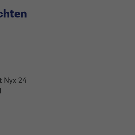
chten
t Nyx 24
d