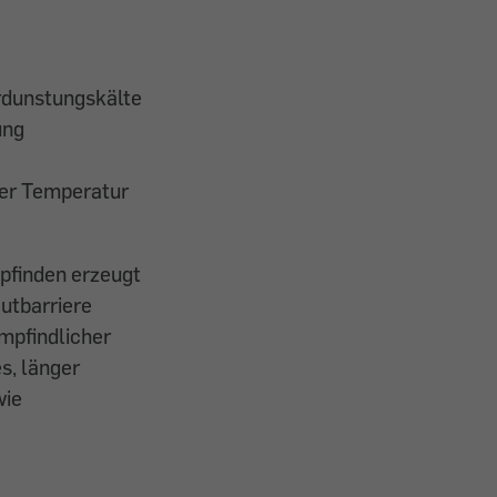
rdunstungskälte
ung
ter Temperatur
mpfinden erzeugt
utbarriere
mpfindlicher
s, länger
wie