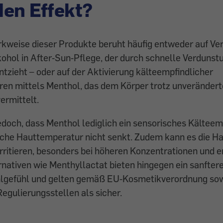
en Effekt?
rkweise dieser Produkte beruht häufig entweder auf Ve
ohol in After‑Sun‑Pflege, der durch schnelle Verdunst
zieht – oder auf der Aktivierung kälteempfindlicher
ren mittels Menthol, das dem Körper trotz unveränder
vermittelt.
edoch, dass Menthol lediglich ein sensorisches Kältee
iche Hauttemperatur nicht senkt. Zudem kann es die Ha
ritieren, besonders bei höheren Konzentrationen und e
rnativen wie Menthyllactat bieten hingegen ein sanftere
lgefühl und gelten gemäß EU‑Kosmetikverordnung so
Regulierungsstellen als sicher.