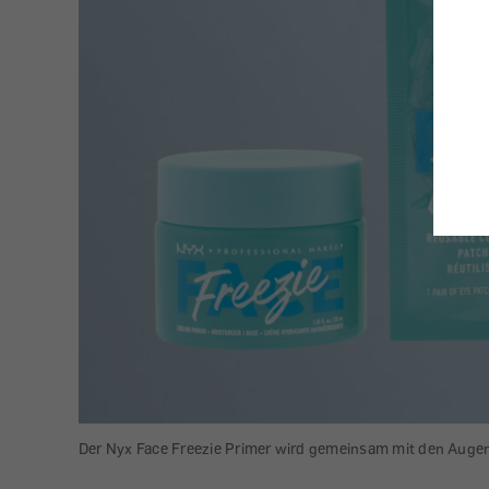
Der Nyx Face Freezie Primer wird gemeinsam mit den Augenp