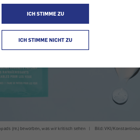
ICH STIMME ZU
ICH STIMME NICHT ZU
ads (re.) beworben, was wir kritisch sehen
|
Bild: VKI/Konstantinou