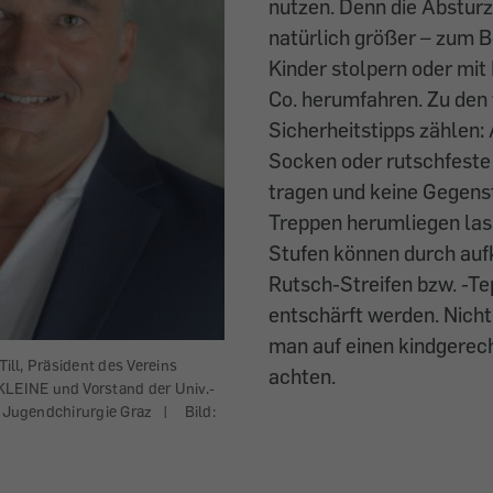
nutzen. Denn die Absturzg
natürlich größer – zum B
Kinder stolpern oder mi
Co. herumfahren. Zu den
Sicherheitstipps zählen:
Socken oder rutschfest
tragen und keine Gegens
Treppen herumliegen las
Stufen können durch auf
Rutsch-Streifen bzw. -Te
entschärft werden. Nicht 
man auf einen kindgerec
 Till, Präsident des Vereins
achten.
EINE und Vorstand der Univ.-
nd Jugendchirurgie Graz
|
Bild: