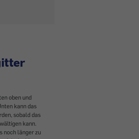
itter
ten oben und
Unten kann das
rden, sobald das
ewältigen kann.
es noch länger zu