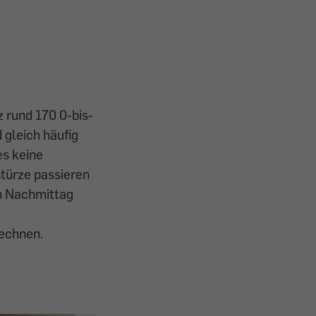
z rund 170 0-bis-
gleich häufig
es keine
stürze passieren
en Nachmittag
echnen.