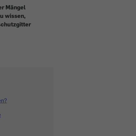
er Mängel
zu wissen,
schutzgitter
en?
e