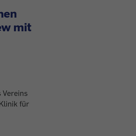
hen
ew mit
s Vereins
inik für