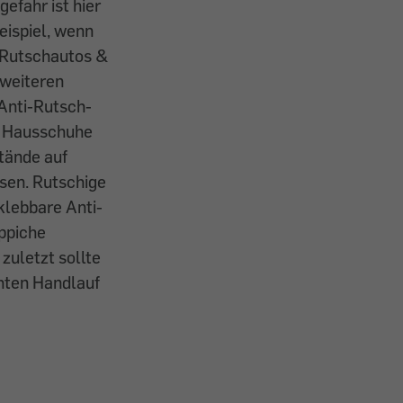
efahr ist hier
eispiel, wenn
t Rutschautos &
 weiteren
 Anti-Rutsch-
e Hausschuhe
tände auf
sen. Rutschige
klebbare Anti-
ppiche
zuletzt sollte
hten Handlauf