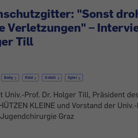
schutzgitter: "Sonst dro
 Verletzungen" – Intervi
er Till
Baby
Kind
Unfall
Spiel
t Univ.-Prof. Dr. Holger Till, Präsident de
TZEN KLEINE und Vorstand der Univ.-Kl
 Jugendchirurgie Graz