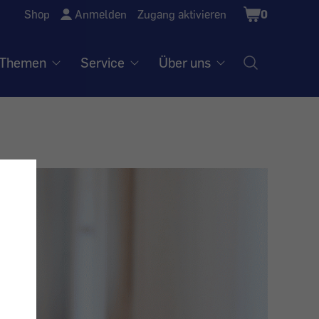
Shopping
Shop
Anmelden
Zugang aktivieren
0
Cart
Themen
Service
Über uns