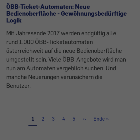
ÖBB-Ticket-Automaten: Neue
Bedienoberfläche - Gewöhnungsbedürftige
Logik
Mit Jahresende 2017 werden endgültig alle
rund 1.000 ÖBB-Ticketautomaten
österreichweit auf die neue Bedienoberfläche
umgestellt sein. Viele ÖBB-Angebote wird man
nun am Automaten vergeblich suchen. Und
manche Neuerungen verunsichern die
Benutzer.
Aktuelle
1
Seite
2
Seite
3
Seite
4
Seite
5
Nächste
››
Letzte
Ende »
Seite
Seite
Seite