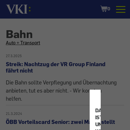
Startseite
Shopping
0
Cart
Bahn
All
Auto + Transport
articles
27.3.2025
Streik: Nachtzug der VR Group Finland
on
fährt nicht
Die Bahn sollte Verpflegung und Übernachtung
the
anbieten, tut es aber nicht. - Wir konnten
topic
helfen.
DATENSCHUT
21.3.2024
IST
ÖBB Vorteilscard Senior: zwei Mal bestellt
UNS