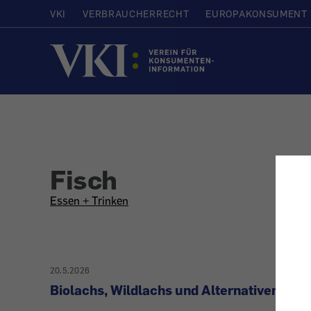
VKI
VERBRAUCHERRECHT
EUROPAKONSUMENT
Startseite
Fisch
All
Essen + Trinken
articles
on
20.5.2026
Biolachs, Wildlachs und Alternativen
the