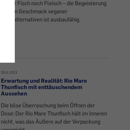
Weder Fisch noch Fleisch – die Begeisterung
für den Geschmack veganer
Fischalternativen ist ausbaufähig.
30.9.2025
Erwartung und Realität: Rio Mare
Thunfisch mit enttäuschendem
Aussehen
Die böse Überraschung beim Öffnen der
Dose: Der Rio Mare Thunfisch hält im Inneren
nicht, was das Äußere auf der Verpackung
verspricht.