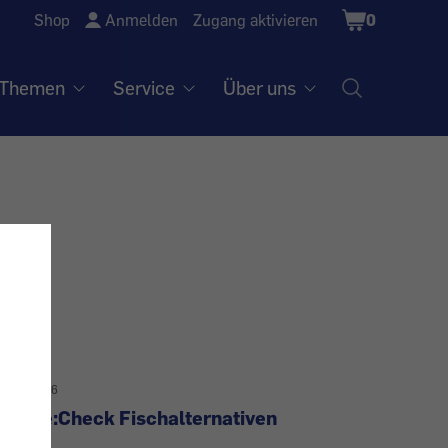
Shopping
Shop
Anmelden
Zugang aktivieren
0
Cart
Themen
Service
Über uns
12.1.2026
Taste:Check Fischalternativen