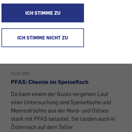
Viele werfen Lebensmittel sofort weg, sobald
das Datum auf der Verpackung überschritten
ICH STIMME ZU
ist. Wir erklären, was diese Angabe wirklich
bedeutet.
ICH STIMME NICHT ZU
24.10.2025
PFAS: Chemie im Speisefisch
Da kann einem der Gusto vergehen: Laut
einer Untersuchung sind Speisefische und
Meeresfrüchte aus der Nord- und Ostsee
stark mit PFAS belastet. Sie landen auch in
Österreich auf dem Teller.