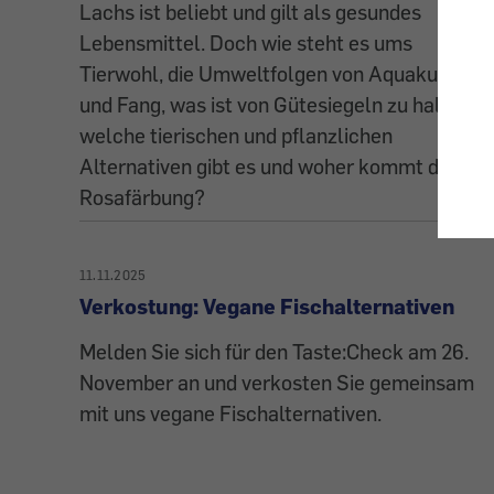
Lachs ist beliebt und gilt als gesundes
topic
Lebensmittel. Doch wie steht es ums
Tierwohl, die Umweltfolgen von Aquakultur
und Fang, was ist von Gütesiegeln zu halten,
welche tierischen und pflanzlichen
Alternativen gibt es und woher kommt die
Rosafärbung?
11.11.2025
Verkostung: Vegane Fischalternativen
Melden Sie sich für den Taste:Check am 26.
November an und verkosten Sie gemeinsam
mit uns vegane Fischalternativen.