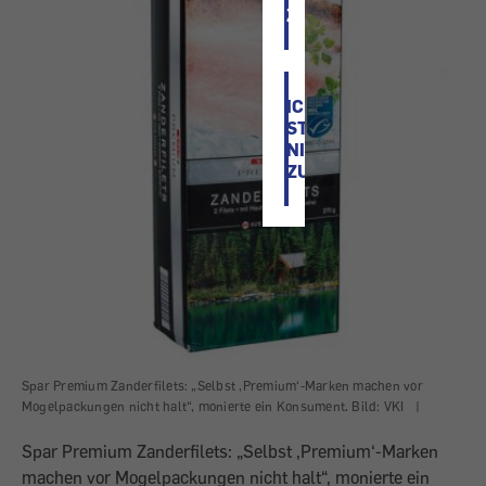
ZU
ICH
STIMME
NICHT
ZU
Spar Premium Zanderfilets: „Selbst ,Premium‘-Marken machen vor
Mogelpackungen nicht halt“, monierte ein Konsument. Bild: VKI
|
Spar Premium Zanderfilets: „Selbst ,Premium‘-Marken
machen vor Mogelpackungen nicht halt“, monierte ein