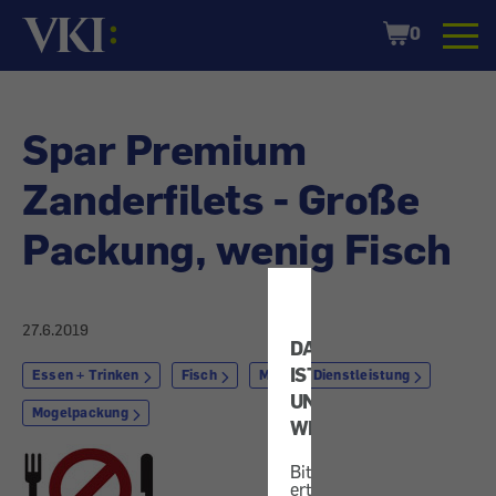
Startseite
Shopping
0
Cart
Spar Premium
Zanderfilets - Große
Packung, wenig Fisch
27.6.2019
DATENSCHUTZ
IST
Essen + Trinken
Fisch
Markt + Dienstleistung
UNS
Mogelpackung
WICHTIG!
Bitte
erteilen