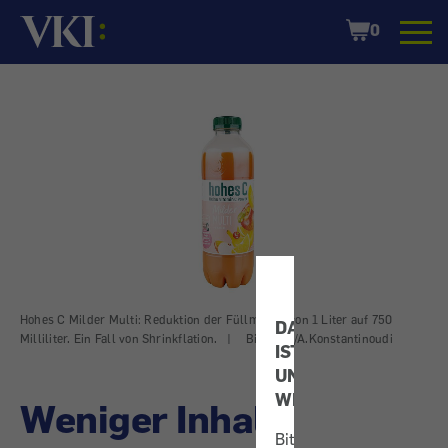
Startseite
Shopping
0
Cart
Hohes C Milder Multi: Reduktion der Füllmenge von 1 Liter auf 750
DATENSCHUTZ
Milliliter. Ein Fall von Shrinkflation.
|
Bild: VKI/A.Konstantinoudi
IST
UNS
WICHTIG!
Weniger Inhalt,
Bitte