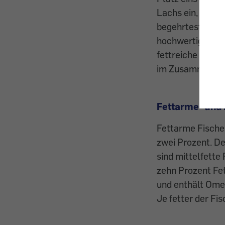
Lachs ein, dann 
begehrtesten Spe
hochwertiges Eiw
fettreiche Fisch
im Zusammenspie
Fettarme- und 
Fettarme Fische 
zwei Prozent. De
sind mittelfette
zehn Prozent Fett
und enthält Omeg
Je fetter der Fi