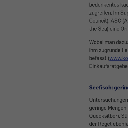
bedenkenlos kau
zugreifen. Im S
Council), ASC (
the Sea) eine Ori
Wobei man dazusa
ihm zugrunde li
befasst (
www.ko
Einkaufsratgeb
Seefisch: geri
Untersuchungen z
geringe Mengen 
Quecksilber). Sü
der Regel ebenfa