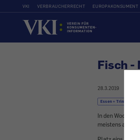
VKI
VERBRAUCHERRECHT
EUROPAKONSUMENT
Startseite
Fisch -
28.3.2019
Essen + Trinken
In den Wochen vo
meistens auf Me
Platz eins auf d