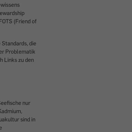
ewissens
tewardship
FOTS (Friend of
 Standards, die
er Problematik
ch Links zu den
Seefische nur
 Kadmium,
akultur sind in
e