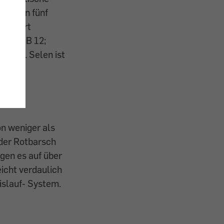
Von den fünf
 liefert
 allem B 12;
Selen. Selen ist
on weniger als
oder Rotbarsch
ngen es auf über
eicht verdaulich
islauf- System.