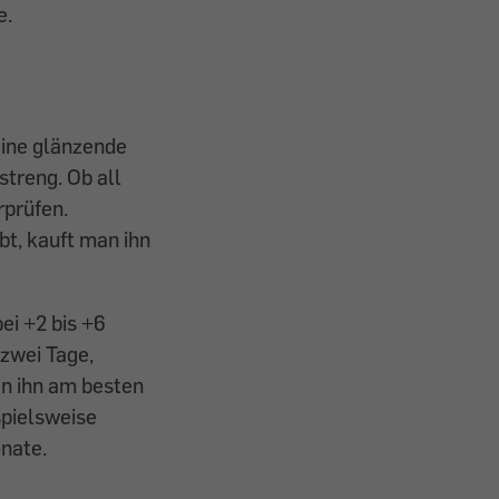
e.
 eine glänzende
streng. Ob all
rprüfen.
bt, kauft man ihn
ei +2 bis +6
 zwei Tage,
man ihn am besten
spielsweise
onate.