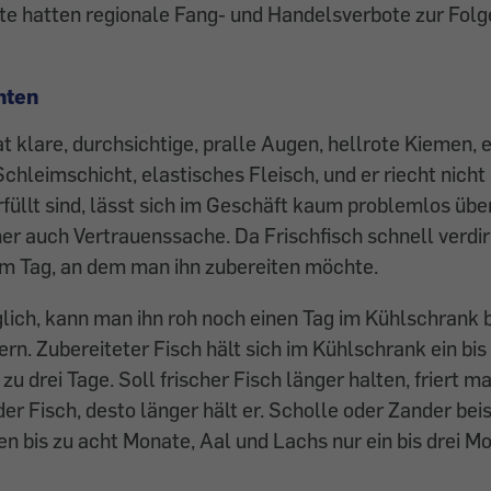
te hatten regionale Fang- und Handelsverbote zur Folg
chten
at klare, durchsichtige, pralle Augen, hellrote Kiemen,
chleimschicht, elastisches Fleisch, und er riecht nicht 
erfüllt sind, lässt sich im Geschäft kaum problemlos übe
her auch Vertrauenssache. Da Frischfisch schnell verdir
m Tag, an dem man ihn zubereiten möchte.
öglich, kann man ihn roh noch einen Tag im Kühlschrank b
ern. Zubereiteter Fisch hält sich im Kühlschrank ein bis
zu drei Tage. Soll frischer Fisch länger halten, friert 
der Fisch, desto länger hält er. Scholle oder Zander bei
ren bis zu acht Monate, Aal und Lachs nur ein bis drei M