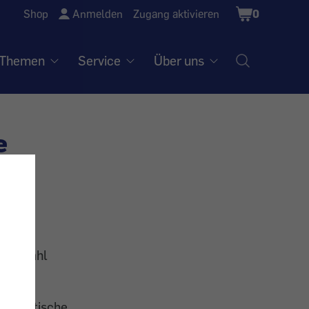
Shopping
Shop
Anmelden
Zugang aktivieren
0
Cart
Themen
Service
Über uns
e
 die Wahl
r Atlantische