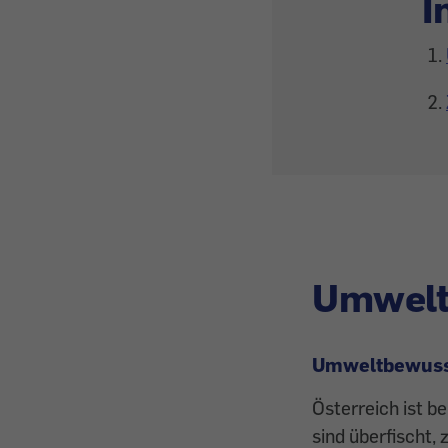
I
Umwelt
Umweltbewuss
Österreich ist b
sind überfischt,