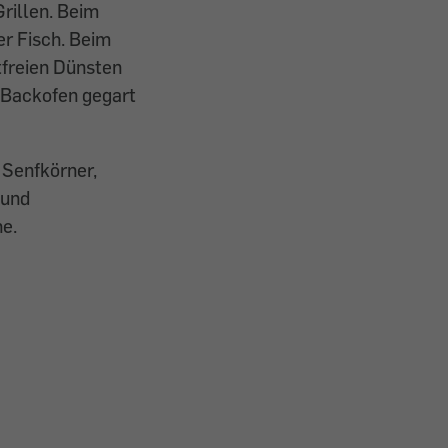
rillen. Beim
er Fisch. Beim
tfreien Dünsten
m Backofen gegart
, Senfkörner,
 und
he.