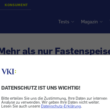
KONSUMENT
Tests
Magazin
 Mehr als nur Fastenspeis
Fisch
DATENSCHUTZ IST UNS WICHTIG!
r Ostern kommt häufig Fisch auf den Tisch. Dabei fällt
eresfisch.
Bitte erteilen Sie uns die Zustimmung, Ihre Daten zur internen
Analyse zu verwenden. Wir geben Ihre Daten nicht weiter.
Lesen Sie auch unsere
Datenschutz-Erklärung
.
er Liste der beliebtesten Speisefische nimmt bei uns de