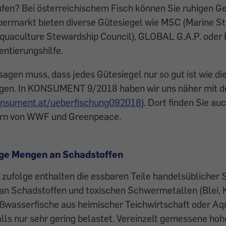
fen? Bei österreichischem Fisch können Sie ruhigen G
upermarkt bieten diverse Gütesiegel wie MSC (Marine S
Aquaculture Stewardship Council), GLOBAL G.A.P. oder 
entierungshilfe.
gen muss, dass jedes Gütesiegel nur so gut ist wie die
egen. In KONSUMENT 9/2018 haben wir uns näher mit d
nsument.at/ueberfischung092018
). Dort finden Sie au
ern von WWF und Greenpeace.
nge Mengen an Schadstoffen
ufolge enthalten die essbaren Teile handelsüblicher 
an Schadstoffen und toxischen Schwermetallen (Blei,
ßwasserfische aus heimischer Teichwirtschaft oder Aqu
lls nur sehr gering belastet. Vereinzelt gemessene hoh