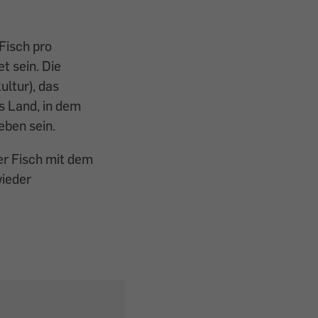
Fisch pro
t sein. Die
ltur), das
s Land, in dem
eben sein.
er Fisch mit dem
wieder