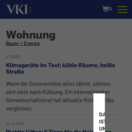
Startseite
Shopping
0
Cart
Wohnung
All
Bauen + Energie
articles
1.7.2025
Klimageräte im Test: kühle Räume, heiße
on
Straße
Wenn die Sommerhitze alles lähmt, sehnen
the
sich viele nach Kühlung. Ein internationaler
topic
Gemeinschaftstest hat aktuelle Klimageräte
verglichen.
DATENSCHU
IST
21.11.2022
UNS
Richtig lüften: 5 Tipps für die Heizsaison