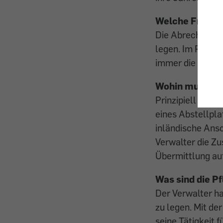
Welche Frist g
Die Abrechnung 
legen. Im Regelf
immer die Abrech
Wohin muss di
Prinzipiell hat 
eines Abstellpl
inländische Ans
Verwalter die Zu
Übermittlung au
Was sind die P
Der Verwalter ha
zu legen. Mit de
seine Tätigkeit 