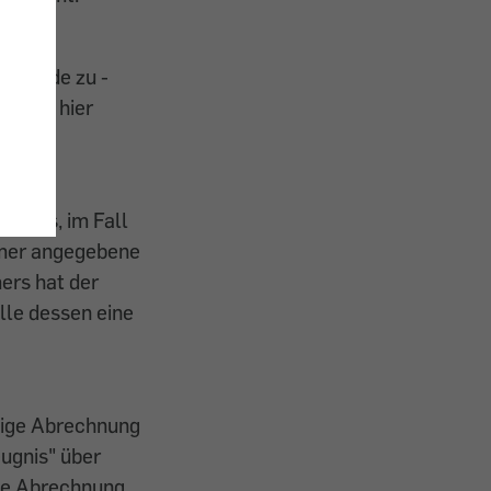
periode zu ­
sodass hier
jektes, im Fall
ümer angegebene
ers hat der
le dessen ­eine
tige Ab­rechnung
ugnis" über
Die Abrechnung