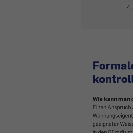
Formal
kontrol
Wie kann man d
Einen Anspruch 
Wohnungseigentüm
geeigneter Weise
in den Büroräum