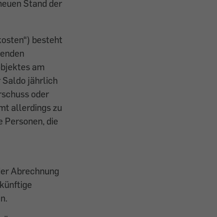
 neuen Stand der
kosten“) besteht
benden
objektes am
 Saldo jährlich
rschuss oder
mt allerdings zu
e Personen, die
 der Abrechnung
künftige
n.