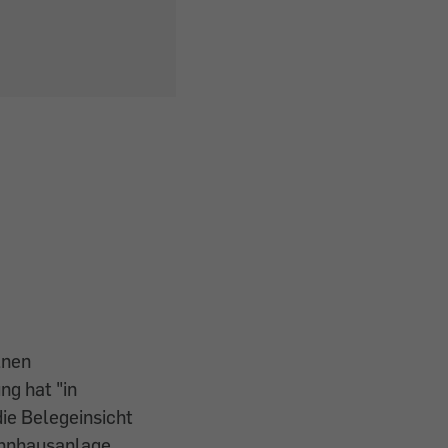
lnen
ng hat "in
die Belegeinsicht
ohnhausanlage