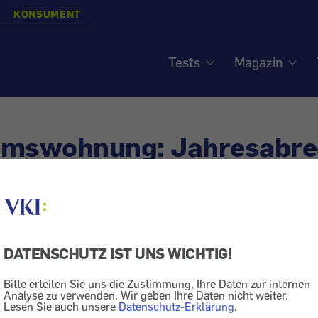
KONSUMENT
Tests
Magazin
umswohnung: Jahresabr
e und Pflichten
siert am
29.6.2020
DATENSCHUTZ IST UNS WICHTIG!
echt
Bauen + Energie
Wohnung
Bitte erteilen Sie uns die Zustimmung, Ihre Daten zur internen
hnungseigentümer und Wohnungseigen­tümerinnen erha
Analyse zu verwenden. Wir geben Ihre Daten nicht weiter.
Lesen Sie auch unsere
Datenschutz-Erklärung
.
chung. Wir sagen Ihnen, worauf es dabei grundsätzlich