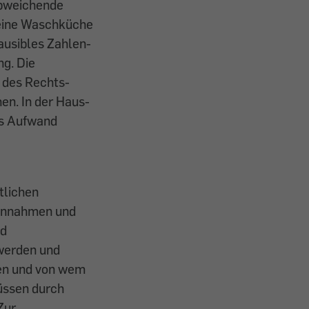
abweichende
eine Wasch­küche
lausibles Zahlen­
ng. Die
 des Rechts­
en. In der Haus­
ls Aufwand
tlichen
Einnahmen und
nd
werden und
den und von wem
üssen durch
Zur