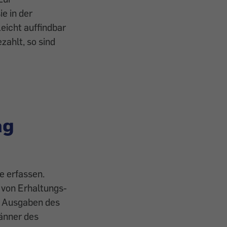
e in der
eicht auffindbar
ahlt, so sind
ag
e erfassen.
n von Erhaltungs-
d Ausgaben des
änner des