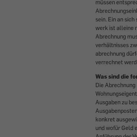
müssen entsprec
Abrechnungseinhe
sein. Ein an sich
werk ist alleine
Abrechnung muss
verhältnisses zw
abrechnung dürfe
verrechnet werd
Was sind die f
Die Abrechnung h
Wohnungseigentü
Ausgaben zu best
Ausgabenposten 
konkret ausgewi
und wofür Geld 
Anführung der Ve