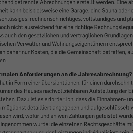
hend getrennte Abrech­nungen erstellt werden. Eine 
it kann beispielsweise ­eine Garage, eine Sauna oder 
 schlüssiges, rechnerisch richtiges, vollständiges und p
 noch nicht aus­reichend für eine richtige Rechnungslegu
 auch den gesetzlichen und vertraglichen Grundlagen
ischen Verwalter und ­Woh­nungseigentümern entsprech
n daher nur Kosten, die die Gemeinschaft betreffen, a
en.
ormalen Anforderungen an die Jahresabrechnung?
at in Form einer übersicht­lichen, für einen durchschnit
mer des Hauses nachvollziehbaren Aufstellung der 
ehen. Dazu ist es erforderlich, dass die Einnahmen- u
möglichst detailliert angegeben und aufgeschlüsselt 
esen wird, wofür und an wen Zahlungen geleistet wur
ein­genommen wurde; die einzelnen Rechts­geschäfte m
rtragspartner und der Leistungen individualisiert sein. 