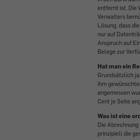
entfernt ist. D
Verwalters bemüh
Lösung, dass die
nur auf Datentr
Anspruch auf Ein
Belege zur Ver­f
Hat man ein Re
Grundsätzlich j
ihm gewünschten
angemessen wurd
Cent je Seite an
Was ist eine o
Die Abrechnung 
prinzipiell die 