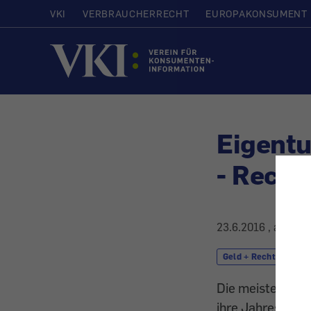
VKI
VERBRAUCHERRECHT
EUROPAKONSUMENT
Startseite
Eigent
- Recht
23.6.2016
, aktuali
Geld + Recht
R
Die meisten Wo
ihre Jahresabre