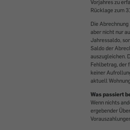
Vorjahres zu erf
Rücklage zum 31
Die Abrechnung 
aber nicht nur 
Jahressaldo, so
Saldo der Abrech
auszugleichen. 
Fehl­betrag, der
keiner Aufrollun
aktuell Wohnung
Was passiert b
Wenn nichts ande
ergebender Über
Vorauszahlungen