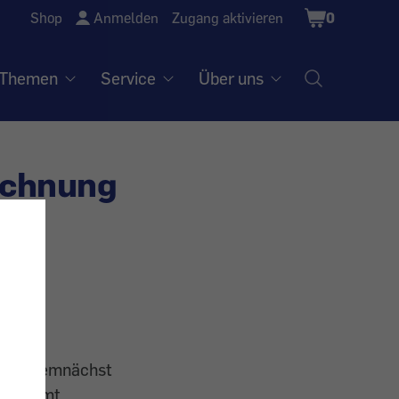
Shopping
Shop
Anmelden
Zugang aktivieren
0
Cart
Themen
Service
Über uns
echnung
lten demnächst
 ankommt.