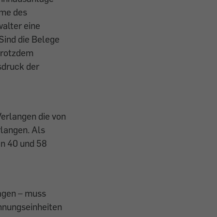
ume des
alter eine
Sind die Belege
trotzdem
sdruck der
erlangen die von
langen. Als
n 40 und 58
agen – muss
chnungseinheiten