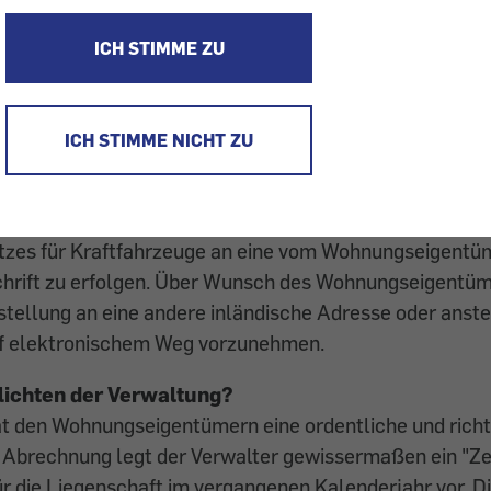
ibt es für die Legung der Jahresabrechnung?
ICH STIMME ZU
ist binnen sechs Monaten nach Ablauf der Abrechnungs
all ist das Kalenderjahr auch die Abrechnungsperiode, 
nung bis 30. Juni des Folgejahres zu legen ist.
ICH STIMME NICHT ZU
e Jahresabrechnung zugestellt werden?
die Zustellung an die Adresse des Wohnungseigentumsob
atzes für Kraftfahrzeuge an eine vom Wohnungseigent
chrift zu erfolgen. Über Wunsch des Wohnungseigentüm
stellung an eine andere inländische Adresse oder anstel
f elektronischem Weg vorzunehmen.
flichten der Verwaltung?
t den Wohnungseigen­tümern eine ordentliche und rich
r Abrechnung legt der Verwalter gewissermaßen ein "Ze
für die Liegenschaft im vergangenen Kalenderjahr vor. 