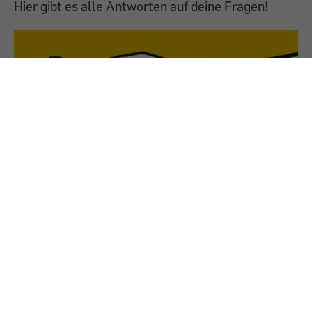
Hier gibt es alle Antworten auf deine Fragen!
19.5.2022
PREMIUM
Blackout: Strom weg, Wasser weg?
Ausfall von Versorgungssystemen: wie wahr­
scheinlich sind solche Ernstfälle? Und wie weit
kann und soll man persönlich vorsorgen?