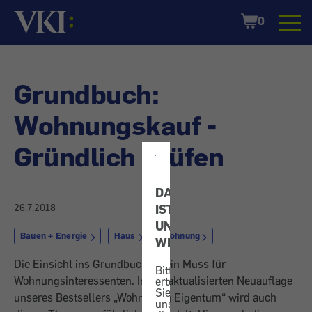
Startseite
Shopping
0
Cart
Grundbuch:
Wohnungskauf -
Gründlich prüfen
DATENSCHUTZ
IST
26.7.2018
UNS
Bauen + Energie
Haus
Wohnung
WICHTIG!
Die Einsicht ins Grundbuch ist ein Muss für
Bitte
Wohnungsinteressenten. In der aktualisierten Neuauflage
erteilen
Sie
unseres Bestsellers „Wohnen im Eigentum“ wird auch
uns