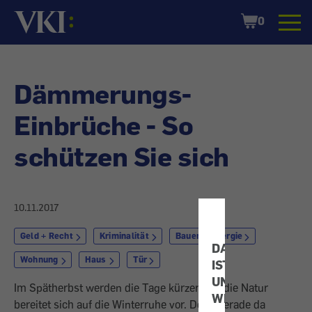
Startseite
Shopping
0
Cart
Dämmerungs-
Einbrüche - So
schützen Sie sich
10.11.2017
Geld + Recht
Kriminalität
Bauen + Energie
DATENSCHUTZ
Wohnung
Haus
Tür
IST
UNS
Im Spätherbst werden die Tage kürzer und die Natur
WICHTIG!
bereitet sich auf die Winterruhe vor. Doch gerade da