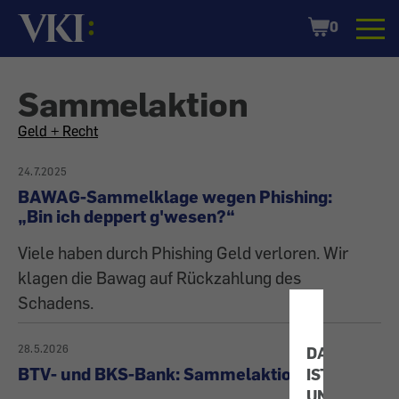
Startseite
Shopping
0
Cart
Sammelaktion
All
Geld + Recht
articles
24.7.2025
BAWAG-Sammelklage wegen Phishing:
on
„Bin ich deppert g'wesen?“
Viele haben durch Phishing Geld verloren. Wir
the
klagen die Bawag auf Rückzahlung des
topic
Schadens.
28.5.2026
DATENSCHU
BTV- und BKS-Bank: Sammelaktion
IST
UNS