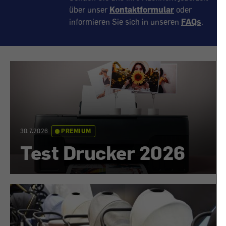
über unser
Kontaktformular
oder
informieren Sie sich in unseren
FAQs
.
30.7.2026
PREMIUM
Test Drucker 2026