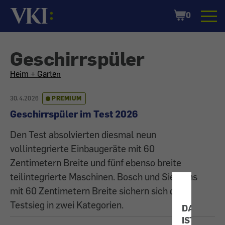
Startseite
Shopping
0
Cart
Geschirrspüler
All
Heim + Garten
articles
30.4.2026
PREMIUM
Geschirrspüler im Test 2026
on
Den Test absolvierten diesmal neun
the
vollintegrierte Einbaugeräte mit 60
Zentimetern Breite und fünf ebenso breite
topic
teilintegrierte Maschinen. Bosch und Siemens
mit 60 Zentimetern Breite sichern sich den
Testsieg in zwei Kategorien.
DATENSC
IST