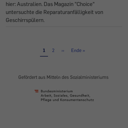
hier: Australien. Das Magazin "Choice"
untersuchte die Reparaturanfälligkeit von
Geschirrspülern.
Aktuelle
1
Seite
2
Nächste
››
Letzte
Ende »
Seite
Seite
Seite
Gefördert aus Mitteln des Sozialministeriums