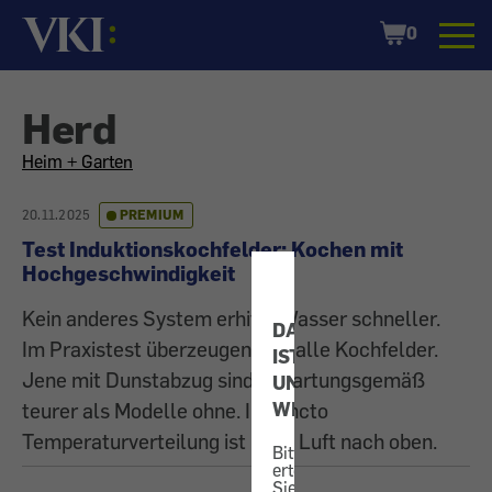
Startseite
Shopping
0
Cart
Herd
All
Heim + Garten
articles
20.11.2025
PREMIUM
Test Induktionskochfelder: Kochen mit
on
Hochgeschwindigkeit
the
Kein anderes System erhitzt Wasser schneller.
DATENSCHUTZ
Im Praxistest überzeugen fast alle Kochfelder.
IST
topic
Jene mit Dunstabzug sind erwartungsgemäß
UNS
WICHTIG!
teurer als Modelle ohne. In puncto
Temperaturverteilung ist noch Luft nach oben.
Bitte
erteilen
Sie