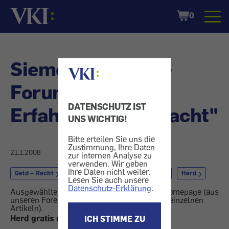
Startseite
Shopping
0
Cart
Siemens: E-Herd -
Forum "Gute
DATENSCHUTZ IST
Erfahrungen gemacht"
UNS WICHTIG!
Bitte erteilen Sie uns die
Zustimmung, Ihre Daten
21.1.2008
zur internen Analyse zu
verwenden. Wir geben
Ihre Daten nicht weiter.
Geld + Recht
Garantie
Heim + Garten
Herd
Lesen Sie auch unsere
Datenschutz-Erklärung
.
Ausgewählte Leserreaktionen von unserer Homepage (aus
unseren Foren und Online-Kommentaren zu einzelnen
Artikeln).
Herd gratis repariert
ICH STIMME ZU