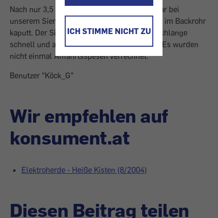
Nach nur 3,5 Jahren (24 Monate Garantie) war bei
unserem Siemens-E-Herd eine Heizschlange im Backrohr
ICH STIMME NICHT ZU
kaputt. Der Siemens-Techniker hat die Heizschlange
schnell und auf Kulanz kostenlos getauscht. Es wurden
nicht einmal Anfahrtsspesen verrechnet.
Benutzer "Köck_G"
Wir empfehlen auf
konsument.at
Elektroherde - Heiße Kisten (8/2004)
Diesen Beitrag teilen