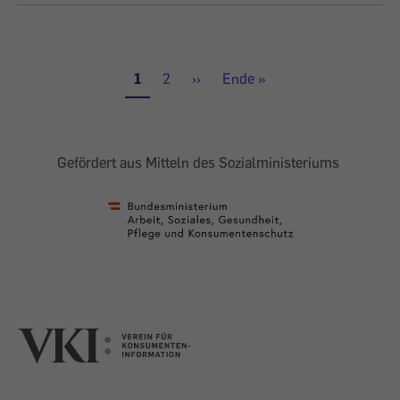
Aktuelle
1
Seite
2
Nächste
››
Letzte
Ende »
Seite
Seite
Seite
Gefördert aus Mitteln des Sozialministeriums