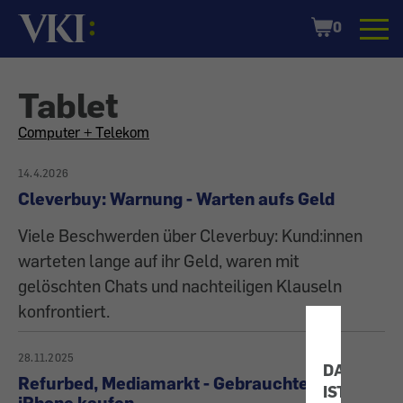
Startseite
Shopping
0
Cart
Tablet
All
Computer + Telekom
articles
14.4.2026
Cleverbuy: Warnung - Warten aufs Geld
on
Viele Beschwerden über Cleverbuy: Kund:innen
the
warteten lange auf ihr Geld, waren mit
gelöschten Chats und nachteiligen Klauseln
topic
konfrontiert.
28.11.2025
DATENSC
Refurbed, Mediamarkt - Gebrauchtes
IST
iPhone kaufen