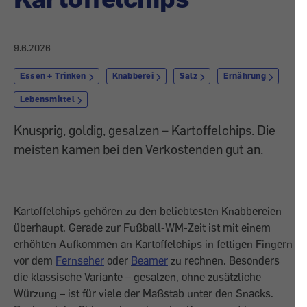
9.6.2026
Essen + Trinken
Knabberei
Salz
Ernährung
Lebensmittel
Knusprig, goldig, gesalzen – Kartoffelchips. Die
meisten kamen bei den Verkostenden gut an.
Kartoffelchips gehören zu den beliebtesten Knabbereien
überhaupt. Gerade zur Fußball-WM-Zeit ist mit einem
erhöhten Aufkommen an Kartoffelchips in fettigen Fingern
vor dem
Fernseher
oder
Beamer
zu rechnen. Besonders
die klassische Variante – gesalzen, ohne zusätzliche
Würzung – ist für viele der Maßstab unter den Snacks.