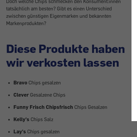
Doch welche Chips schmecken den Konsument:innen
tatsächlich am besten? Gibt es einen Unterschied
zwischen günstigen Eigenmarken und bekannten
Markenprodukten?
Diese Produkte haben
wir verkosten lassen
Bravo
Chips gesalzen
Clever
Gesalzene Chips
Funny Frisch Chipsfrisch
Chips Gesalzen
Kelly's
Chips Salz
Lay's
Chips gesalzen