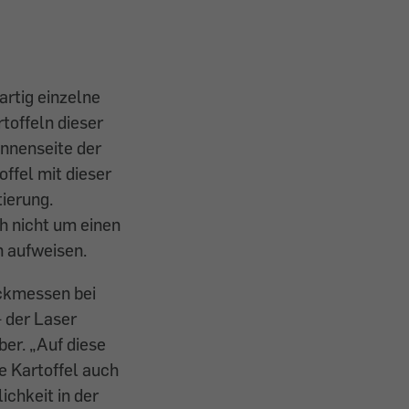
artig einzelne
rtoffeln dieser
Innenseite der
ffel mit dieser
tierung.
ch nicht um einen
en aufweisen.
uckmessen bei
 der Laser
ber. „Auf diese
e Kartoffel auch
ichkeit in der