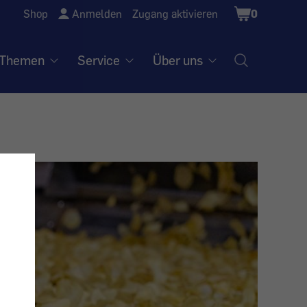
Shopping
Shop
Anmelden
Zugang aktivieren
0
Cart
Themen
Service
Über uns