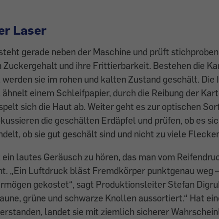
er Laser
steht gerade neben der Maschine und prüft stichproben
n Zuckergehalt und ihre Frittierbarkeit. Bestehen die Ka
 werden sie im rohen und kalten Zustand geschält. Die 
hnelt einem Schleifpapier, durch die Reibung der Karto
pelt sich die Haut ab. Weiter geht es zur optischen Sor
ussieren die ­geschälten Erdäpfel und prüfen, ob es si
elt, ob sie gut geschält sind und nicht zu viele Fleck
t ein lautes Geräusch zu hören, das man vom Reifendr
nt. „Ein Luftdruck bläst Fremdkörper punktgenau weg –
Vermögen ge­kostet“, sagt Produktionsleiter Stefan Digru
une, grüne und schwarze Knollen aussortiert.“ Hat ein
erstanden, landet sie mit ziemlich sicherer Wahrscheinl