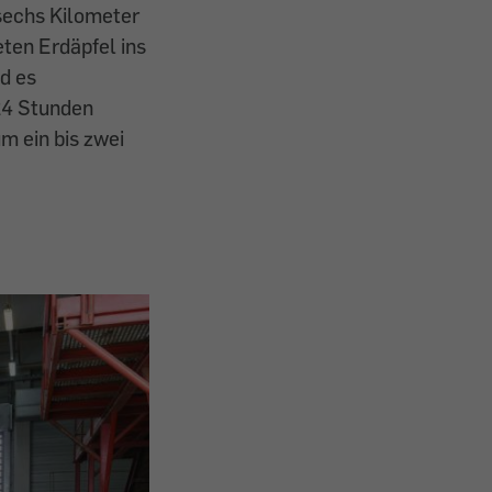
sechs Kilometer
eten Erdäpfel ins
nd es
 24 Stunden
m ein bis zwei