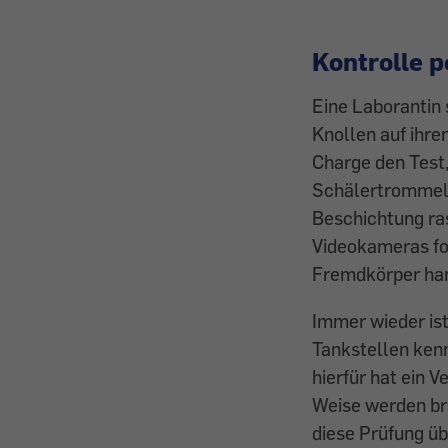
Kontrolle p
Eine Laborantin 
Knollen auf ihre
Charge den Test,
Schälertrommel ä
Beschichtung ras
Videokameras fok
Fremdkörper hand
Immer wieder is
Tankstellen ken
hierfür hat ein 
Weise werden bra
diese Prüfung üb