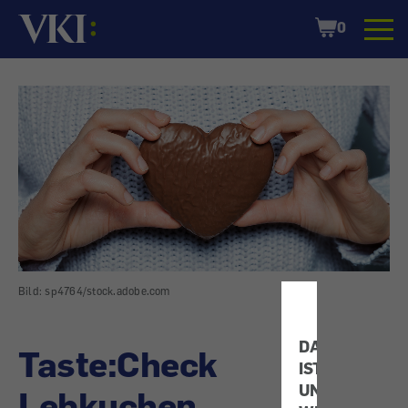
Startseite
Shopping
0
Cart
Bild: sp4764/stock.adobe.com
DATENSCHUT
Taste:Check
IST
UNS
Lebkuchen