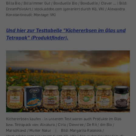
a
Billa Bio / Billa Immer Gut / Bonduelle Bio / Bonduelle / Clever ... |
Bild:
Dre
DreamPointArt / stock.adobe.com (generiert durch KI), VKI / Alexandra
Kon
Konstantinoudi; Montage: VKI
Und hier zur Testtabelle "Kichererbsen im Glas und
Tetrapak" (Produktfinder).
Kichererbsen kaufen - in unserem Test waren auch Produkte im Glas
bzw. Tetrapack von: Alnatura / Cirio / Dennree / De Rit / dm Bio /
Marschland / Mutter Natur
|
Bild: Margarita Ratatosk /