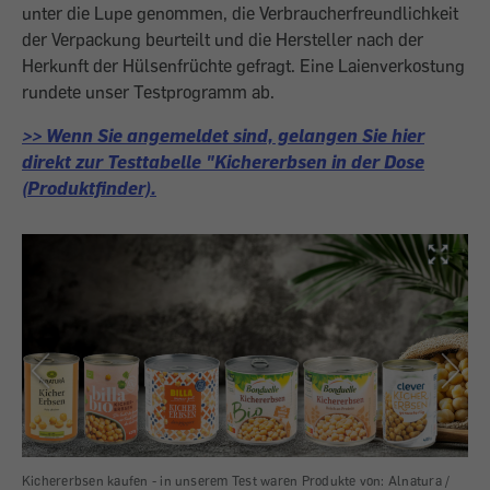
unter die Lupe genommen, die Verbraucherfreundlichkeit
der Verpackung beurteilt und die Hersteller nach der
Herkunft der Hülsenfrüchte gefragt. Eine Laienverkostung
rundete unser Testprogramm ab.
>> Wenn Sie angemeldet sind, gelangen Sie hier
direkt zur Testtabelle "Kichererbsen in der Dose
(Produktfinder).
Kichererbsen kaufen - in unserem Test waren Produkte von: Alnatura /
...