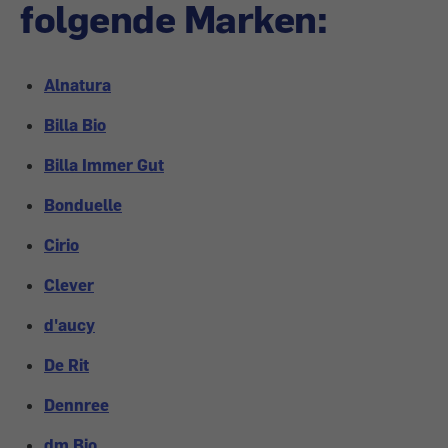
folgende Marken:
Alnatura
Billa Bio
Billa Immer Gut
Bonduelle
Cirio
Clever
d'aucy
De Rit
Dennree
dm Bio