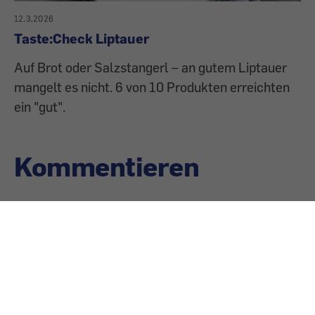
12.3.2026
Taste:Check Liptauer
Auf Brot oder Salzstangerl – an gutem Liptauer
mangelt es nicht. 6 von 10 Produkten erreichten
ein "gut".
Kommentieren
Sie können den Text nach dem Abschicken nicht
nachträglich bearbeiten, Länge: maximal 3000 Zeichen.
Bitte beachten Sie auch unsere
Netiquette-Regeln
.
Neue Kommentare können nur von angemeldeten
Benutzern veröffentlicht werden.