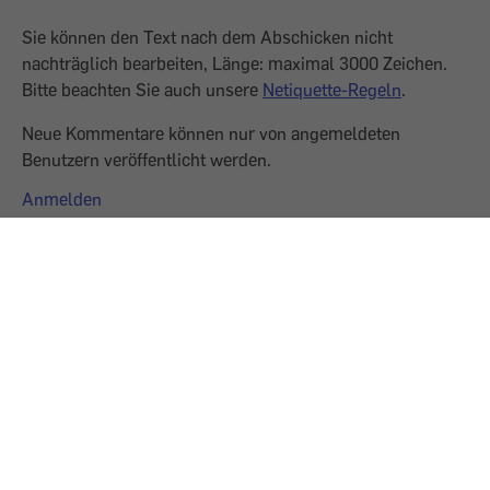
Sie können den Text nach dem Abschicken nicht
nachträglich bearbeiten, Länge: maximal 3000 Zeichen.
Bitte beachten Sie auch unsere
Netiquette-Regeln
.
Neue Kommentare können nur von angemeldeten
Benutzern veröffentlicht werden.
Anmelden
0 Kommentare
Keine Kommentare verfügbar.
Gefördert aus Mitteln des Sozialministeriums