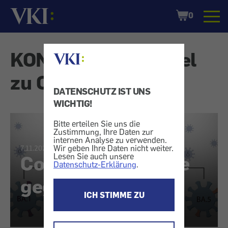
Startseite
Shopping
0
Cart
KONSUMENT-Artikel
zu Corona
DATENSCHUTZ IST UNS
WICHTIG!
Bitte erteilen Sie uns die
Zustimmung, Ihre Daten zur
internen Analyse zu verwenden.
Wir geben Ihre Daten nicht weiter.
7.11.2022
Corona: Impfstoffe
Lesen Sie auch unsere
Datenschutz-Erklärung
.
gegen Omikron
ICH STIMME ZU