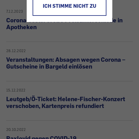
ICH STIMME NICHT ZU
7.12.2023
Corona-Tests: Große Preisunterschiede in
Apotheken
28.12.2022
Veranstaltungen: Absagen wegen Corona –
Gutscheine in Bargeld einlösen
15.12.2022
Leutgeb/Ö-Ticket: Helene-Fischer-Konzert
verschoben, Kartenpreis refundiert
20.10.2022
Paxlovid gegen COVID-19