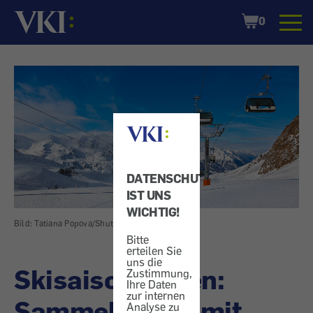
Startseite
Shopping
0
Cart
DATENSCHUTZ
IST UNS
WICHTIG!
Bild: Tatiana Popova/Shutterstock.com
Bitte
erteilen Sie
uns die
Skisaisonkarten:
Zustimmung,
Ihre Daten
zur internen
Sammelaktion mit
Analyse zu