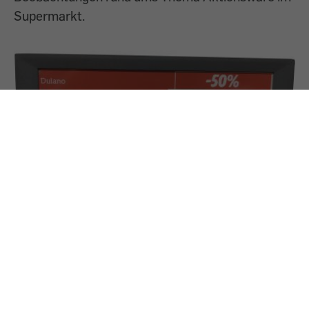
Supermarkt.
24.10.2024
Irritierende Preisschilder bei Lidl
„Lidl wirbt mit abgelaufenen Aktionen und dem
kleingedruckten Hinweis ‚gültig gewesen bis‘. Das
kann unmöglich in Ordnung sein,“ ärgert sich Herr
K.. Seine Anfrage ist eine von vielen zur