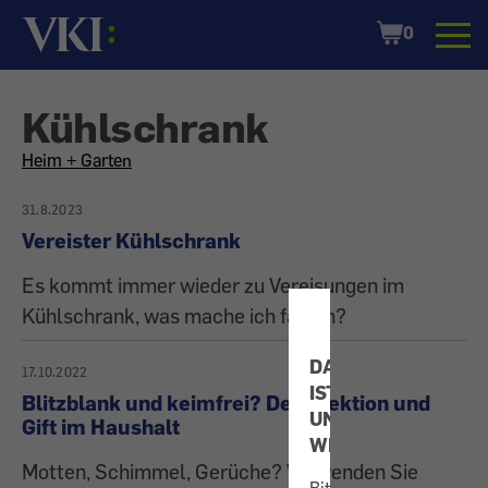
Startseite
Shopping
0
Cart
Kühlschrank
All
Heim + Garten
articles
31.8.2023
Vereister Kühlschrank
on
Es kommt immer wieder zu Vereisungen im
the
Kühlschrank, was mache ich falsch?
topic
DATENSCHUTZ
17.10.2022
IST
Blitzblank und keimfrei? Desinfektion und
UNS
Gift im Haushalt
WICHTIG!
Motten, Schimmel, Gerüche? Verwenden Sie