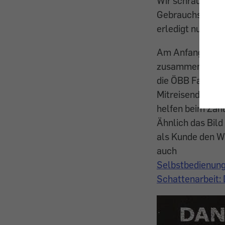
Wir schrauben s
Gebrauchsanleit
erledigt nun der
Am Anfang war‘s
zusammenbauen – 
die ÖBB Fahrkar
Mitreisenden, di
helfen beim Zah
Ähnlich das Bild
als Kunde den W
auch
Selbstbedienung
Schattenarbeit: Do