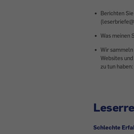
Berichten Si
(leserbriefe
Was meinen S
Wir sammeln d
Websites und
zu tun haben:
Leserr
Schlechte Erf