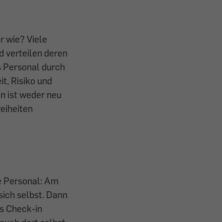
r wie? Viele
nd verteilen deren
s Personal durch
t, Risiko und
n ist weder neu
eiheiten
e Personal: Am
sich selbst. Dann
as Check-in