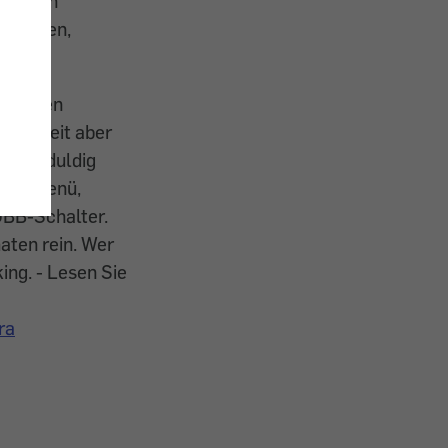
drucken
brachten,
Freunden
eue. Seit aber
nde geduldig
 das Menü,
ÖBB-Schalter.
maten rein. Wer
ng. - Lesen Sie
ra