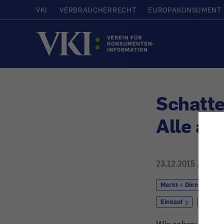
VKI
VERBRAUCHERRECHT
EUROPAKONSUMENT
Startseite
Schatte
Alle ar
23.12.2015
, aktual
Markt + Dienstleistu
Einkauf
Geld + 