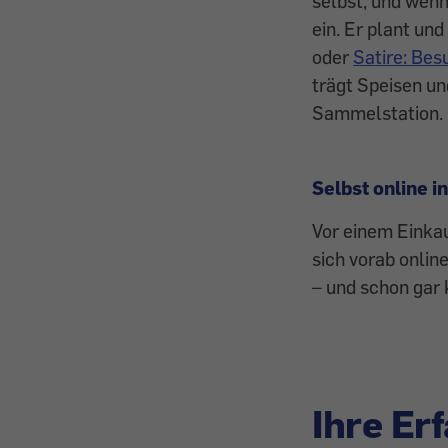
selbst, und wen
ein. Er plant un
oder
Satire: Bes
trägt Speisen un
Sammelstation.
Selbst online i
Vor einem Einka
sich vorab onlin
– und schon gar k
Ihre Er