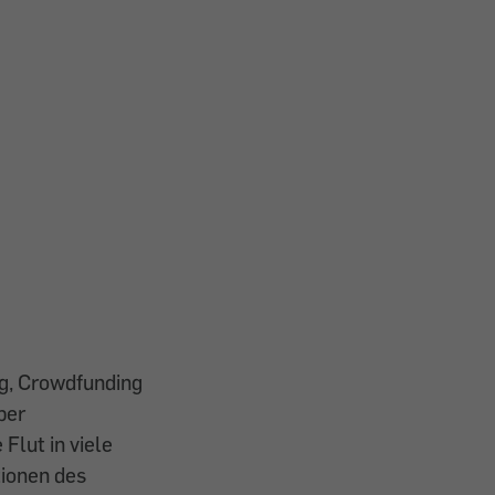
ng, Crowdfunding
ber
Flut in viele
tionen des