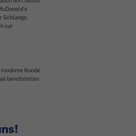
auch dort selbst
 McDonald‘s
r Schlange,
ch zur
er moderne Kunde
al bereitstellen
uns!