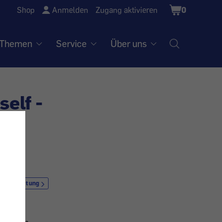
Shopping
Shop
Anmelden
Zugang aktivieren
0
Cart
Themen
Service
Über uns
elf -
ienstleistung