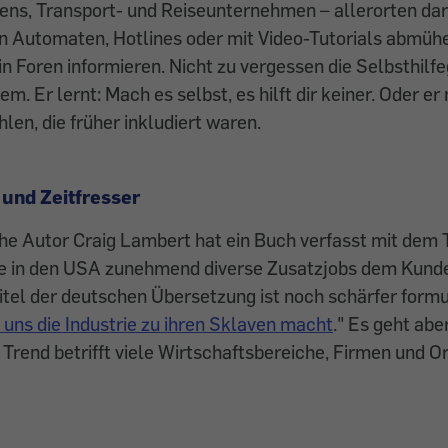
s, Transport- und Reiseunternehmen – allerorten darf,
n Automaten, Hotlines oder mit Video-Tutorials abmühe
n Foren informieren. Nicht zu vergessen die Selbsthilf
. Er lernt: Mach es selbst, es hilft dir keiner. Oder er
len, die früher inkludiert waren.
 und Zeitfresser
e Autor Craig Lambert hat ein Buch verfasst mit dem T
ie in den USA zunehmend diverse Zusatzjobs dem Kunden
itel der deutschen Übersetzung ist noch schärfer formul
e uns die Industrie zu ihren Sklaven macht
." Es geht abe
r Trend betrifft viele Wirtschaftsbereiche, Firmen und O