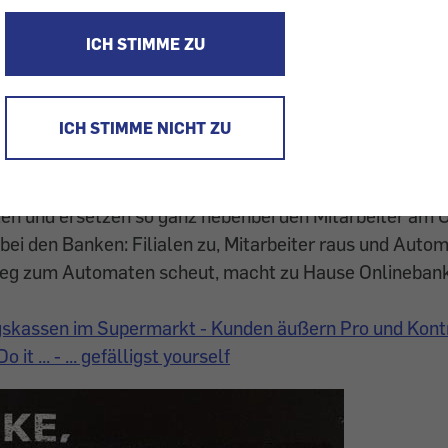
elbst Möbel zusammen, zahlen per Onlinebanking und 
ungen selbst aus. Arbeiten, die früher Unternehmen er
ICH STIMME ZU
 Kunde. Unbezahlt.
 noch cool. Möbel selbst heimtransportieren und mit 
ICH STIMME NICHT ZU
das festigt Freundschaften und vertieft die Markentr
tenautomaten einsetzen, helfen freundliche Bahnreise
e sich nicht auskennen; führen sie am Automaten durch
len und ersetzen so ganz nebenbei den Mitarbeiter am 
 bei den Banken: Filialen zu, Mitarbeiter raus und Auto
eg zum Automaten scheut, macht zu Hause Onlinebanki
skassen im Supermarkt - Kunden äußern Pro und Kont
 it ... - ... gefälligst yourself