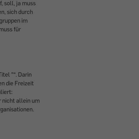
 soll, ja muss
n, sich durch
egruppen im
 muss für
itel "
“. Darin
 die Freizeit
iert:
r nicht allein um
rganisationen.