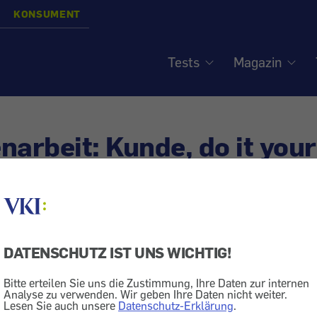
KONSUMENT
Tests
Magazin
narbeit: Kunde, do it yours
beiten mit
isiert am
23.6.2016
DATENSCHUTZ IST UNS WICHTIG!
ng
Unternehmen
Supermarkt
Bedienungsanleitung
D
Bitte erteilen Sie uns die Zustimmung, Ihre Daten zur internen
Recht
Bank
Auto + Transport
Bahn
Analyse zu verwenden. Wir geben Ihre Daten nicht weiter.
Lesen Sie auch unsere
Datenschutz-Erklärung
.