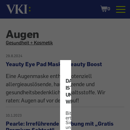
Startseite
Shopping
0
Cart
Augen
All
Gesundheit + Kosmetik
articles
29.8.2024
Yeauty Eye Pad Mask – Beauty Boost
on
Eine Augenmaske enthält potenziell
DATENSCHUTZ
the
allergieauslösende, hautreizende und
IST
gesundheitsbedenkliche Inhaltsstoffe. Wir
UNS
topic
raten: Augen auf vor dem Kauf!
WICHTIG!
Bitte
10.1.2023
erteilen
Sie
Pearle: Irreführende Werbung mit „Gratis
uns
Premium Sehtest“