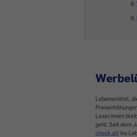
Werbel
Lebensmittel, di
Preiserhöhunge
Leser:innen blei
geht. Seit dem J
check.at
) ins L