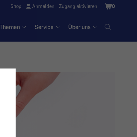
Shopping
Shop
Anmelden
Zugang aktivieren
0
Cart
Themen
Service
Über uns