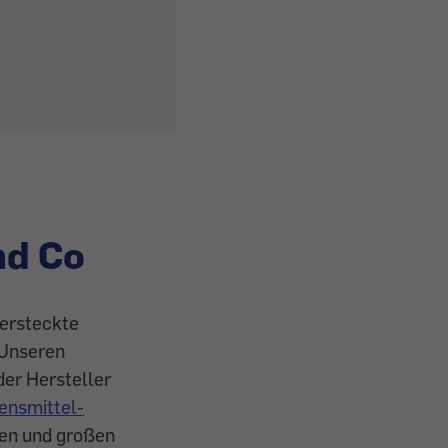
nd Co
versteckte
 Unseren
der Hersteller
ensmittel-
nen und großen