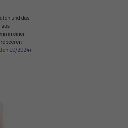
boten und das
n aus
nn in einer
Erdbeeren
lten 10/2024
)