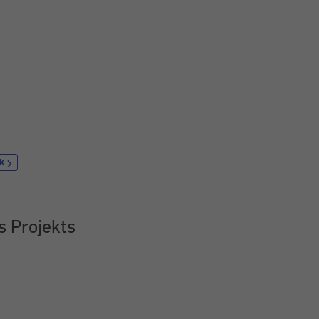
k
s Projekts