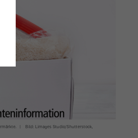
ermärkte.
|
Bild: Limages Studio/Shutterstock,