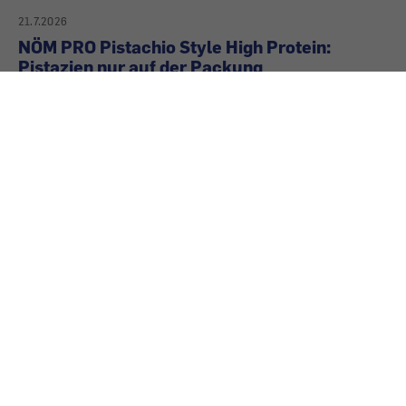
21.7.2026
NÖM PRO Pistachio Style High Protein:
Pistazien nur auf der Packung
Große Pistazien auf der Verpackung, dazu die
passende grünliche Farbe im Getränk. Nur eines
fehlt: die Pistazie selbst. Passt das zusammen?
Kommentieren
Sie können den Text nach dem Abschicken nicht
nachträglich bearbeiten, Länge: maximal 3000 Zeichen.
Bitte beachten Sie auch unsere
Netiquette-Regeln
.
Neue Kommentare können nur von angemeldeten
Benutzern veröffentlicht werden.