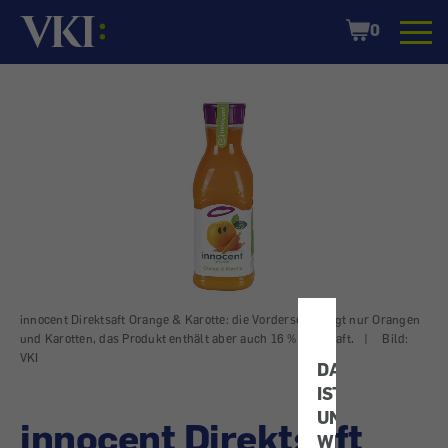
Startseite
Shopping
0
Cart
innocent Direktsaft Orange & Karotte: die Vorderseite zeigt nur Orangen
und Karotten, das Produkt enthält aber auch 16 % Apfelsaft.
|
Bild:
VKI
DATENSCHUTZ
IST
UNS
innocent Direktsaft
WICHTIG!