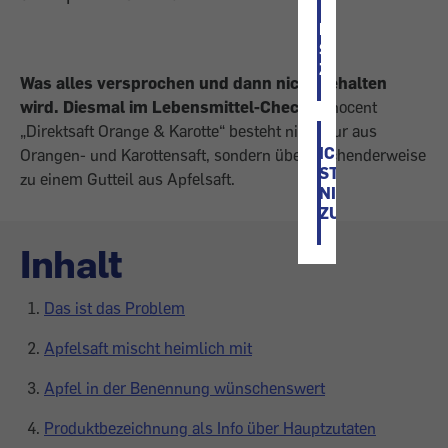
ICH
STIMME
ZU
Was alles versprochen und dann nicht gehalten
wird. Diesmal im Lebensmittel-Check:
innocent
„Direktsaft Orange & Karotte“ besteht nicht nur aus
ICH
Orangen- und Karottensaft, sondern überraschenderweise
STIMME
zu einem Gutteil aus Apfelsaft.
NICHT
ZU
Inhalt
Das ist das Problem
Apfelsaft mischt heimlich mit
Apfel in der Benennung wünschenswert
Produktbezeichnung als Info über Hauptzutaten