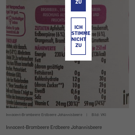
ZU
ICH
STIMME
NICHT
ZU
Innocent-Brombeere Erdbeere Johannisbeere
|
Bild: VKI
Innocent-Brombeere Erdbeere Johannisbeere