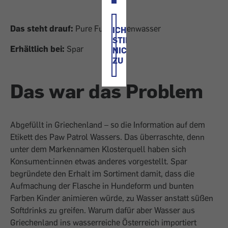
Das steht drauf:
Pure Fun Heldenwasser
ICH
STIMME
Erhältlich bei:
Spar
NICHT
ZU
Das war das Problem
Abgefüllt in Griechenland – so die Information auf dem
Etikett des Paw Patrol Wassers. Das überraschte, denn
unter dem Markennamen Klosterquell haben sich
Konsument:innen etwas anderes vorgestellt. Spar
begründete den Erhalt im Sortiment damit, dass die
Aufmachung der Flasche in Hundeform und bunten
Farben Kinder animieren würde, zu Wasser anstatt süßen
Softdrinks zu greifen. Warum dafür aber Wasser aus
Griechenland ins wasserreiche Österreich importiert