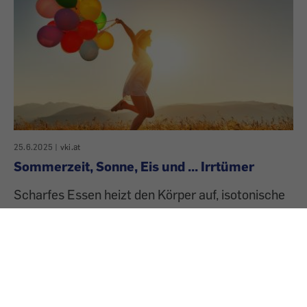
25.6.2025
|
vki.at
Sommerzeit, Sonne, Eis und ... Irrtümer
Scharfes Essen heizt den Körper auf, isotonische
Getränke sind ein Muss und Karotten ersetzen
Sonnencreme? Im Sommer kursieren viele gut
gemeinte Ratschläge – doch nicht jeder davon hat
Hand und Fuß.