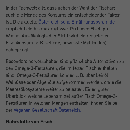
In der Fachwelt gilt, dass neben der Wahl der Fischart
auch die Menge des Konsums ein entscheidender Faktor
ist. Die aktuelle
Österreichische Ernährungspyramide
empfiehlt ein bis maximal zwei Portionen Fisch pro
Woche. Aus ökologischer Sicht wird ein reduzierter
Fischkonsum (z. B. seltene, bewusste Mahlzeiten)
nahegelegt.
Besonders hervorzuheben sind pflanzliche Alternativen zu
den Omega-3-Fettsäuren, die im fetten Fisch enthalten
sind. Omega‑3‑Fettsäuren können z. B.
ü
ber Lein
ö
l,
Waln
ü
sse oder Algen
ö
le aufgenommen werden, ohne die
Meeres
ö
kosysteme weiter zu belasten. Einen guten
Ü
berblick, welche Lebensmittel au
ß
er Fisch Omega-3-
Fetts
ä
uren in welchen Mengen enthalten, finden Sie bei
der
Veganen Gesellschaft Österreich.
Nährstoffe von Fisch