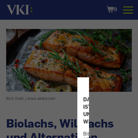
Startseite
Shopping
0
Cart
DATENSCHUTZ
Bild: Dash / stock.adobe.com
IST
UNS
Biolachs, Wildlachs
WICHTIG!
und Alternativen
Bitte