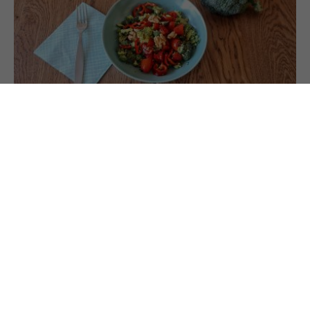
19.1.2022
BLOG
Warum du Brokkoli roh essen solltest
Brokkoli, Grünkohl und Kohlsprossen sind nicht
unbedingt die beliebtesten Gemüsesorten: „Zu
bitter.“ „Das fühlt sich im Mund komisch an.“
Gesundheitlich zahlt es sich jedoch aus, dass wir
Kohlgewächse regelmäßig essen. Entscheidend
ist dabei die Zubereitung, damit sie ihre volle
Wirkung entfalten können.