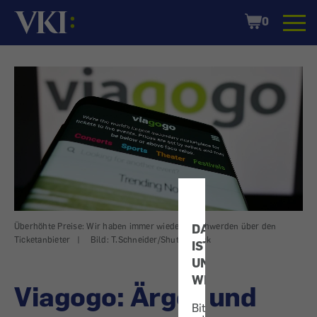
Startseite
Shopping
0
Cart
Überhöhte Preise: Wir haben immer wieder Beschwerden über den
DATENSCHUTZ
Ticketanbieter
|
Bild: T.Schneider/Shutterstock
IST
UNS
WICHTIG!
Viagogo: Ärger und
Bitte