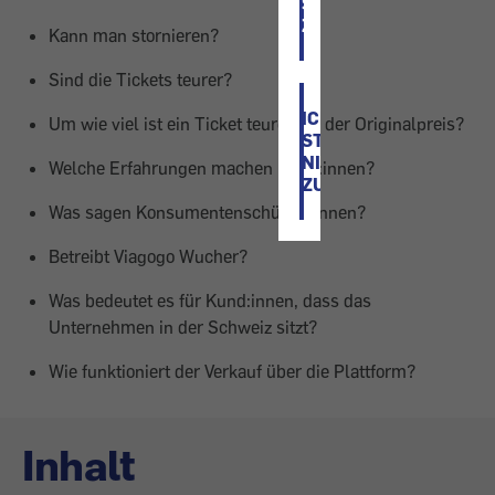
STIMME
ZU
Kann man stornieren?
Sind die Tickets teurer?
ICH
Um wie viel ist ein Ticket teurer als der Originalpreis?
STIMME
NICHT
Welche Erfahrungen machen Kund:innen?
ZU
Was sagen Konsumentenschützer:innen?
Betreibt Viagogo Wucher?
Was bedeutet es für Kund:innen, dass das
Unternehmen in der Schweiz sitzt?
Wie funktioniert der Verkauf über die Plattform?
Inhalt