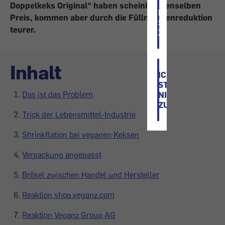
Doppelkeks Original“ haben scheinbar denselben
ICH
Preis, kommen aber durch die Füllmengenreduktion
STIMME
teurer.
ZU
Inhalt
ICH
STIMME
Das ist das Problem
NICHT
ZU
Trick der Lebensmittel-Industrie
Shrinkflation bei veganen Keksen
Verpackung angepasst
Brösel zwischen Handel und Hersteller
Reaktion shop.veganz.com
Reaktion Veganz Group AG