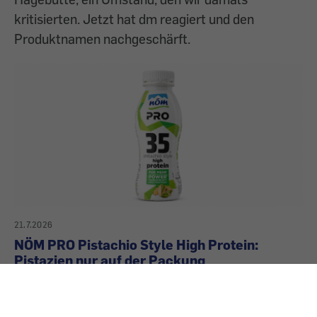
kritisierten. Jetzt hat dm reagiert und den
Produktnamen nachgeschärft.
21.7.2026
NÖM PRO Pistachio Style High Protein:
Pistazien nur auf der Packung
Große Pistazien auf der Verpackung, dazu die
passende grünliche Farbe im Getränk. Nur eines