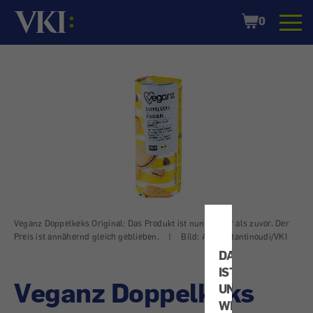
Startseite
Shopping
0
Cart
Veganz Doppelkeks Original: Das Produkt ist nun kleiner als zuvor. Der
Preis ist annähernd gleich geblieben.
|
Bild: A. Konstantinoudi/VKI
DATENSCHUTZ
IST
Veganz Doppelkeks
UNS
WICHTIG!