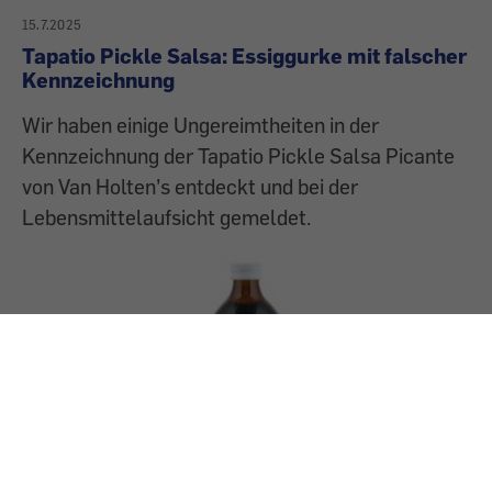
15.7.2025
Tapatio Pickle Salsa: Essiggurke mit falscher
Kennzeichnung
Wir haben einige Ungereimtheiten in der
Kennzeichnung der Tapatio Pickle Salsa Picante
von Van Holten’s entdeckt und bei der
Lebensmittelaufsicht gemeldet.