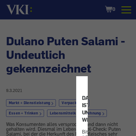
Startseite
Shopping
0
Cart
Dulano Puten Salami -
Undeutlich
gekennzeichnet
9.3.2021
DATENSCHUTZ
Markt + Dienstleistung
Verpackung
IST
UNS
Essen + Trinken
Lebensmittelkennzeichnung
WICHTIG!
Was Konsumenten alles versprochen und dann nicht
gehalten wird. Diesmal im Lebensmittel-Check: Puten
Bitte
Salami, bei der die Herkunft des Putenfleisches sehr