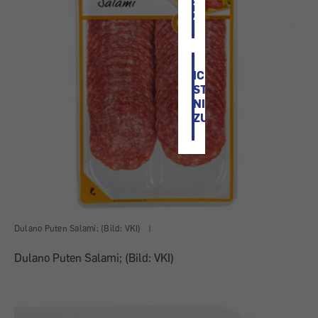
STIMME
ZU
ICH
STIMME
NICHT
ZU
Dulano Puten Salami; (Bild: VKI)
|
Dulano Puten Salami; (Bild: VKI)