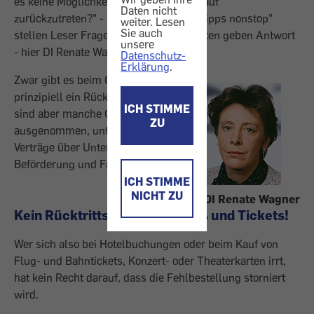
es keine Möglichkeit, doch noch vom Kauf
Daten nicht
zurückzutreten?" - In unserer Rubrik "Tipps nonstop"
weiter. Lesen
Sie auch
stellen Leser Fragen und unsere Experten geben Antwort
unsere
- hier DI Renate Wagner.
Datenschutz-
Erklärung
.
Zwar gibt es beim Onlineshopping
prinzipiell ein Rücktrittsrecht. Davon
ICH STIMME
sind aber manche Geschäfte
ZU
ausgenommen, unter anderem
Verträge über Unterbringung,
Beförderung und Freizeitgestaltung.
ICH STIMME
NICHT ZU
DI Renate Wagner
Kein Rücktrittsrecht bei Hotels und Tickets!
Wer sich also bei Hotelbuchungen oder beim Kauf von
Flug- und Bahntickets, Konzert- oder Theaterkarten irrt,
hat kein Recht darauf, dass die Fehlbestellung storniert
wird.