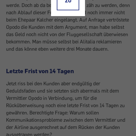
ZU
werde. Doch ab da begann die Sache, zäh zu werden, denn
nach Ablauf dieser Frist war das Geld noch immer nicht
beim Ehepaar Kalcher eingelangt. Auf Anfrage vertröstete
Opodo die Kunden mit dem Argument, man habe selbst
das Geld noch nicht von der Fluggesellschaft überwiesen
bekommen. Man müsse selbst bei Alitalia reklamieren
und das könne eben weitere drei Monate dauern.
Letzte Frist von 14 Tagen
Jetzt riss bei den Kunden aber endgültig der
Geduldsfaden und sie setzten sich abermals mit dem
Vermittler Opodo in Verbindung, um für die
Rücküberweisung noch eine letzte Frist von 14 Tagen zu
gewähren. Berechtigte Frage: Warum sollen
Kommunikationsprobleme zwischen dem Vermittler und
der Airline ausgerechnet auf dem Rücken der Kunden
ausgetragen werden?