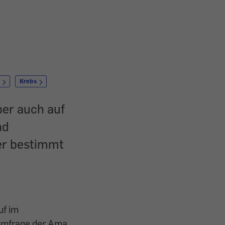
k
Krebs
ber auch auf
nd
er bestimmt
uf im
umfrage der Ama