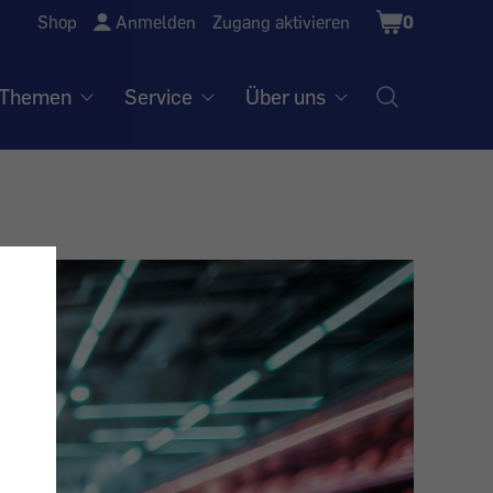
Shopping
Shop
Anmelden
Zugang aktivieren
0
Cart
Themen
Service
Über uns