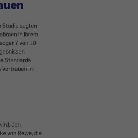
rauen
 Studie sagten
nahmen in ihrem
sogar 7 von 10
rgebnissen
re Standards
 Vertrauen in
ird, den
rke von Rewe, die