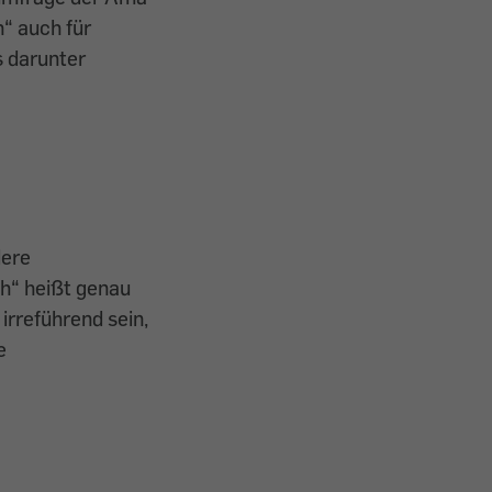
h“ auch für
s darunter
dere
h“ heißt genau
irreführend sein,
e