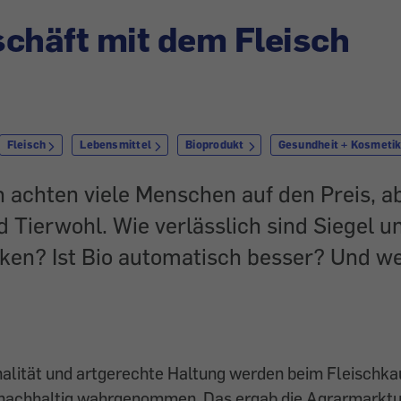
chäft mit dem Fleisch
Fleisch
Lebensmittel
Bioprodukt
Gesundheit + Kosmeti
 achten viele Menschen auf den Preis, a
 Tierwohl. Wie verlässlich sind Siegel u
en? Ist Bio automatisch besser? Und w
nalität und artgerechte Haltung werden beim Fleischka
 nachhaltig wahrgenommen. Das ergab die Agrarmarkt