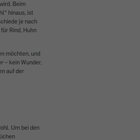
wird. Beim
“ hinaus, ist
schiede je nach
 für Rind, Huhn
ben möchten, und
er – kein Wunder,
en auf der
wohl. Um bei den
lichen