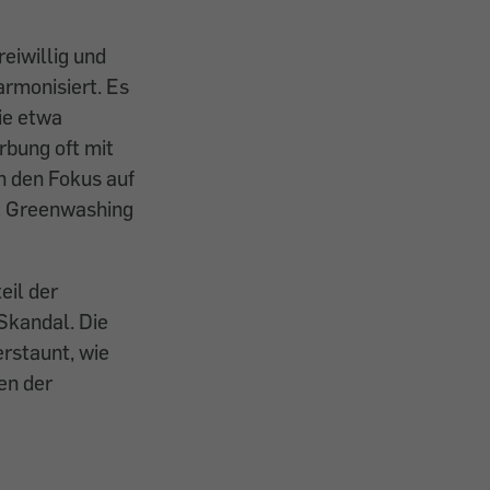
reiwillig und
armonisiert. Es
ie etwa
rbung oft mit
n den Fokus auf
st Greenwashing
eil der
Skandal. Die
erstaunt, wie
en der