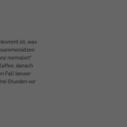
ankommt ist, was
 Zusammensitzen
anz normalen“
Kaffee, danach
en Fall besser
drei Stunden vor