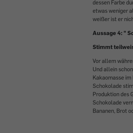
dessen Farbe dur
etwas weniger a
weißer ist er nic
Aussage 4: "
S
Stimmt teilwei
Vor allem währe
Und allein scho
Kakaomasse im M
Schokolade stimm
Produktion des 
Schokolade verm
Bananen, Brot o