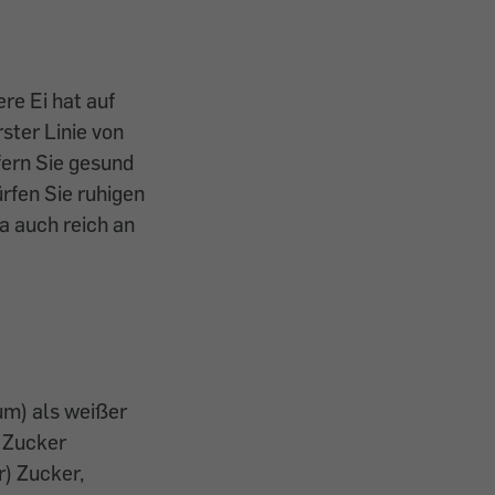
re Ei hat auf
ster Linie von
ern Sie gesund
rfen Sie ruhigen
ja auch reich an
um) als weißer
e Zucker
r) Zucker,