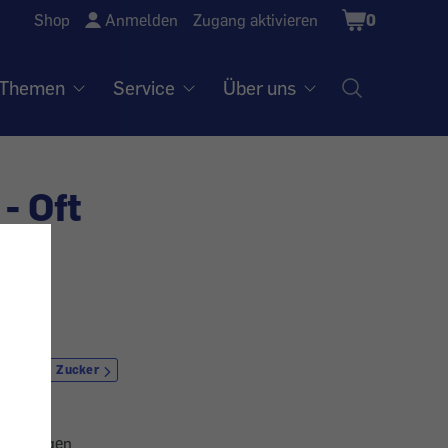
Shopping
Shop
Anmelden
Zugang aktivieren
0
Cart
Themen
Service
Über uns
- Oft
ung
Zucker
en gängigen