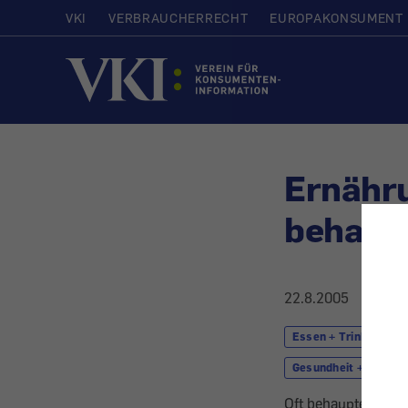
VKI
VERBRAUCHERRECHT
EUROPAKONSUMENT
Startseite
Ernähru
behaupt
22.8.2005
Essen + Trinken
Gesundheit + Kosmet
Oft behauptet, aber