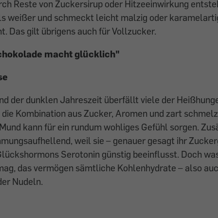
ch Reste von Zuckersirup oder Hitzeeinwirkung entsteh
ls weißer und schmeckt leicht malzig oder karamelarti
ht. Das gilt übrigens auch für Vollzucker.
chokolade macht glücklich"
se
nd der dunklen Jahreszeit überfällt viele der Heißhun
n die Kombination aus Zucker, Aromen und zart schmel
und kann für ein rundum wohliges Gefühl sorgen. Zusä
ungsaufhellend, weil sie – genauer gesagt ihr Zuckerg
Glückshormons Serotonin günstig beeinflusst. Doch was
ag, das vermögen sämtliche Kohlenhydrate – also auc
der Nudeln.