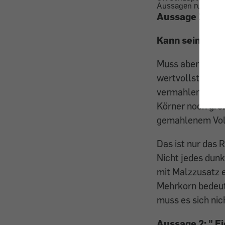
Aussagen rund ums 
Aussage 1: "Vo
Kann sein
Muss aber nicht.
wertvollsten Bes
vermahlen wurde 
Körner noch grob
gemahlenem Voll
Das ist nur das 
Nicht jedes dunk
mit Malzzusatz e
Mehrkorn bedeute
muss es sich nic
Aussage 2: "
Ei