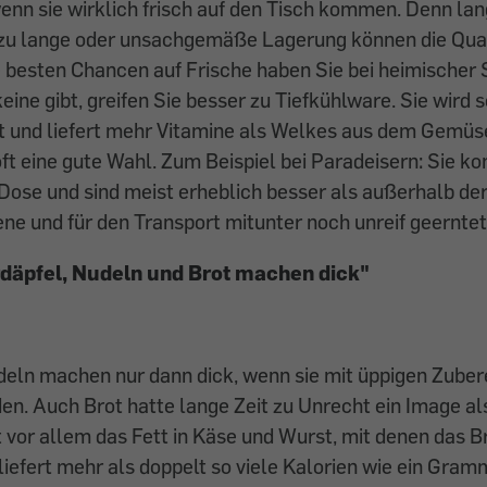
enn sie wirklich frisch auf den Tisch kommen. Denn la
zu lange oder unsachgemäße Lagerung können die Qual
 besten Chancen auf Frische haben Sie bei heimischer
eine gibt, greifen Sie besser zu Tiefkühlware. Sie wird 
et und liefert mehr Vitamine als Welkes aus dem Gemüs
ft eine gute Wahl. Zum Beispiel bei Paradeisern: Sie k
e Dose und sind meist erheblich besser als außerhalb de
ne und für den Transport mitunter noch unreif geernte
däpfel, Nudeln und Brot machen dick"
deln machen nur dann dick, wenn sie mit üppigen Zuber
en. Auch Brot hatte lange Zeit zu Unrecht ein Image a
vor allem das Fett in Käse und Wurst, mit denen das Br
iefert mehr als doppelt so viele Kalorien wie ein Gra