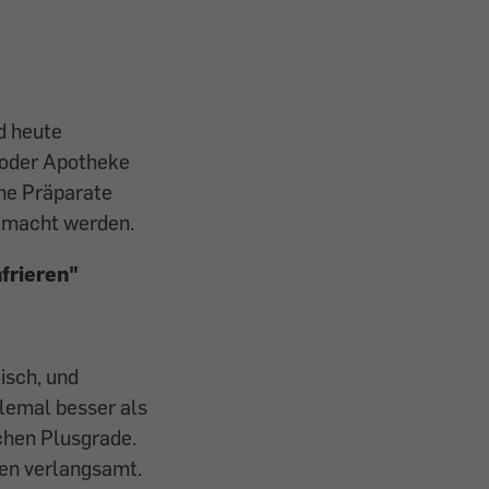
d heute
 oder Apotheke
che Präparate
gemacht werden.
nfrieren"
isch, und
llemal besser als
chen Plusgrade.
ren verlangsamt.