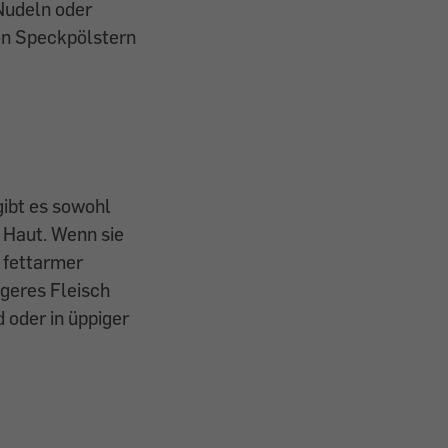
Nudeln oder
von Speckpölstern
gibt es sowohl
r Haut. Wenn sie
g fettarmer
ageres Fleisch
 oder in üppiger