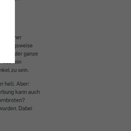
ve seiner
eziehungsweise
also weder ganze
 aus fein
kel zu sein.
r hell. Aber:
Färbung kann auch
kornbroten?
wurden. Dabei