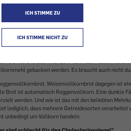
Essen zu halten ist.
llkornbrot enthält ganze Körner
und ist dunkel"
ICH STIMME ZU
 Vollkorn bedeutet, dass das ganze Getreidekorn inklusi
ICH STIMME NICHT ZU
tandteile, Keimling und Randschichten, verarbeitet b
– ob grob oder fein, ist ganz egal. Vollkornbrot muss 
en Schrot enthalten, sondern kann auch ausschließlich
kornmehl gebacken werden. Es braucht auch nicht dun
Roggenvollkornbrot. Weizenvollkornbrot dagegen ist ehe
le Brot ist automatisch Roggenvollkorn. Eine dunkle 
rzielt werden. Und wie ist das mit den beliebten Mehr
t lediglich, dass mehrere Getreidesorten verarbeitet 
ht unbedingt um Vollkorn handeln.
er sind schlecht für den Cholesterinspiegel"