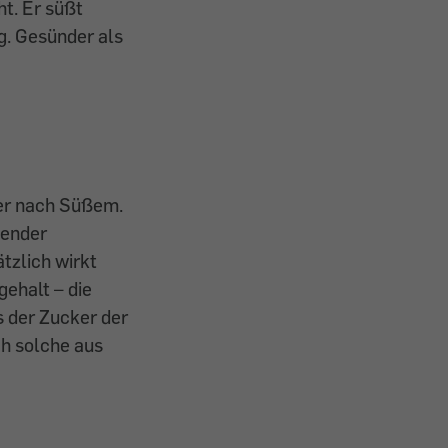
t. Er süßt
g. Gesünder als
ger nach Süßem.
zender
tzlich wirkt
ehalt – die
 der Zucker der
h solche aus