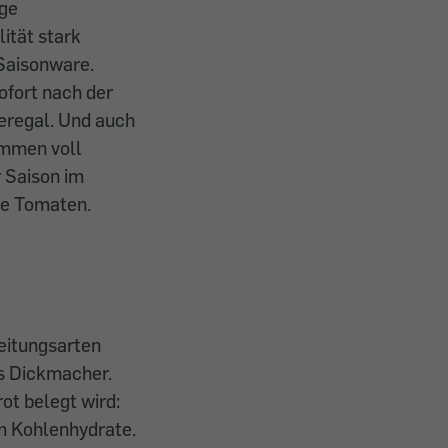
nge
ität stark
 Saisonware.
sofort nach der
eregal. Und auch
ommen voll
r Saison im
te Tomaten.
eitungsarten
ls Dickmacher.
ot belegt wird:
mm Kohlenhydrate.