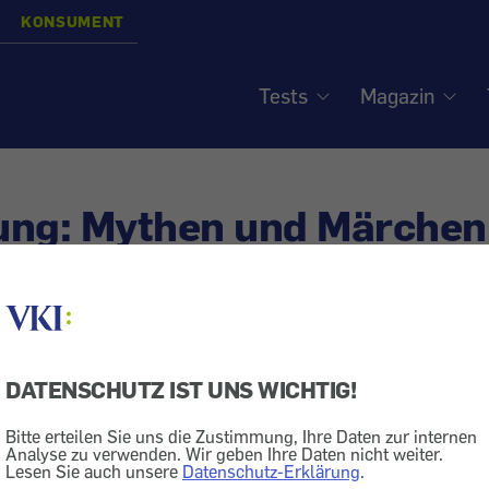
KONSUMENT
Tests
Magazin
ng: Mythen und Märchen 
et, trotzdem falsch
DATENSCHUTZ IST UNS WICHTIG!
Obst
Kaloriengehalt
Gemüse
Lebensmittel
Ernähr
Bitte erteilen Sie uns die Zustimmung, Ihre Daten zur internen
ik
Blut
Analyse zu verwenden. Wir geben Ihre Daten nicht weiter.
Lesen Sie auch unsere
Datenschutz-Erklärung
.
 trotzdem nur halbrichtig oder überhaupt falsch: Was von einig