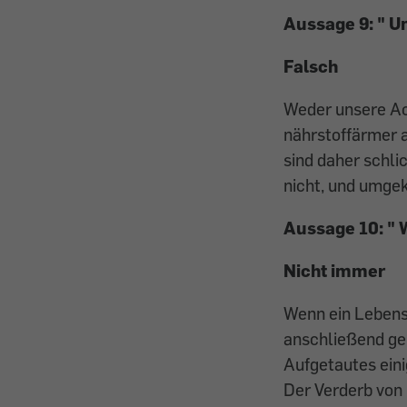
Aussage 9: "
Un
Falsch
Weder unsere Ac
nährstoffärmer 
sind daher schli
nicht, und umge
Aussage 10: "
W
Nicht immer
Wenn ein Lebensm
anschließend gek
Aufgetautes eini
Der Verderb von