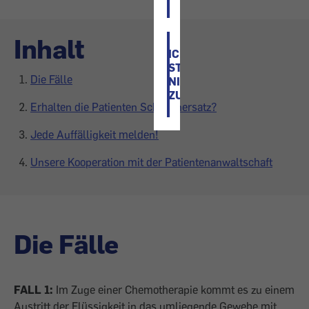
Inhalt
ICH
STIMME
Die Fälle
NICHT
ZU
Erhalten die Patienten Schadenersatz?
Jede Auffälligkeit melden!
Unsere Kooperation mit der Patientenanwaltschaft
Die Fälle
FALL 1:
Im Zuge einer Chemotherapie kommt es zu einem
Austritt der Flüssigkeit in das umliegende Gewebe mit