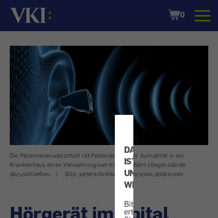
Startseite
Shopping
0
Cart
DATENSCHUTZ
Die Patientenanwaltschaft rät Patienten, bei der Aufnahme in ein
IST
Krankenhaus einen Verwahrungsvertrag für (Wert-)Gegenstände
UNS
abzuschließen.
|
Bild: peterschreiber.media/stock.adobe.com
WICHTIG!
Bitte
Hörgerät im Spital
erteilen