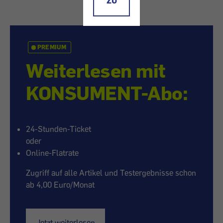
ZU
PREMIUM
Weiterlesen mit
KONSUMENT-Abo:
24-Stunden-Ticket
oder
Online-Flatrate
Zugriff auf alle Artikel und Testergebnisse schon
ab 4,00 Euro/Monat
Jetzt weiterlesen